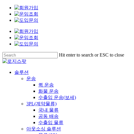
Skip
Clo
to
Me
main
content
Hit enter to search or ESC to close
Close
Search
Menu
솔루션
운송
퀵 운송
화물 운송
수출입 운송(보세)
3PL(계약물류)
국내 물류
공동 배송
수출입 물류
아웃소싱 솔루션