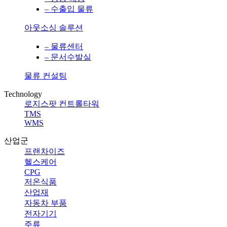
– 수출입 물류
아웃소싱 솔루션
– 물류센터
– 문서수발실
물류 컨설팅
Technology
로지스팟 컨트롤타워
TMS
WMS
산업군
프랜차이즈
헬스케어
CPG
저온식품
산업재
자동차 부품
전자기기
주류