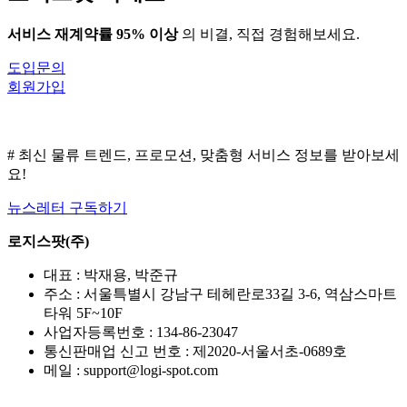
시
서비스 재계약률 95% 이상
의 비결, 직접 경험해보세요.
대,
물
도입문의
류
회원가입
운
송
의
디
# 최신 물류 트렌드, 프로모션, 맞춤형 서비스 정보를 받아보세
지
요!
털
혁
뉴스레터 구독하기
신
로지스팟(주)
대표 : 박재용, 박준규
주소 : 서울특별시 강남구 테헤란로33길 3-6, 역삼스마트
타워 5F~10F
사업자등록번호 : 134-86-23047
통신판매업 신고 번호 : 제2020-서울서초-0689호
메일 : support@logi-spot.com