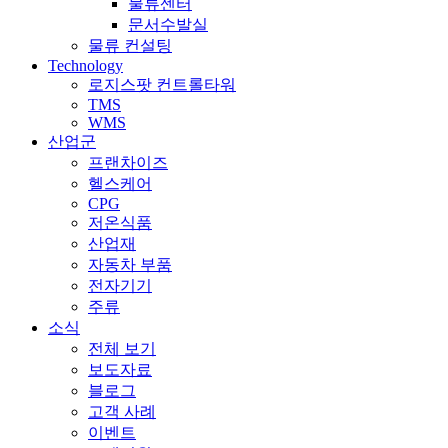
물류센터
문서수발실
물류 컨설팅
Technology
로지스팟 컨트롤타워
TMS
WMS
산업군
프랜차이즈
헬스케어
CPG
저온식품
산업재
자동차 부품
전자기기
주류
소식
전체 보기
보도자료
블로그
고객 사례
이벤트