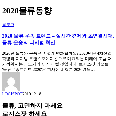
2020물류동향
2020
블로그
물
류
2020 물류 운송 트렌드 – 실시간 경제와 초연결시대,
운
물류 운송의 디지털 혁신
송
트
2020년 물류와 운송은 어떻게 변화할까요? 2020년은 4차산업
렌
혁명과 디지털 트랜스포메이션으로 대표되는 미래에 조금 더
드
가까워지는 과도기의 시기가 될 것입니다. 로지스팟 리포트
–
'물류운송트렌드 2020'은 현재에 비춰본 2020년을…
실
시
간
경
제
LOGISPOT
2019.12.18
와
초
물류, 고민하지 마세요
연
로지스팟 하세요
결