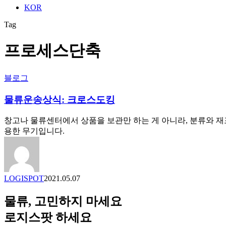
KOR
Tag
프로세스단축
물
블로그
류
물류운송상식: 크로스도킹
운
송
상
창고나 물류센터에서 상품을 보관만 하는 게 아니라, 분류와 
식:
용한 무기입니다.
크
로
스
도
LOGISPOT
2021.05.07
킹
물류, 고민하지 마세요
로지스팟 하세요