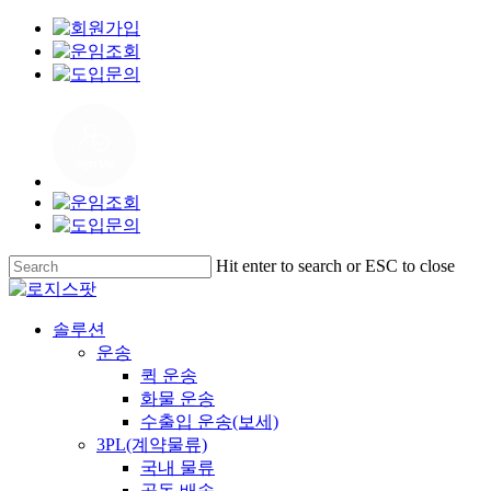
Skip
to
main
content
Hit enter to search or ESC to close
Close
Search
Menu
솔루션
운송
퀵 운송
화물 운송
수출입 운송(보세)
3PL(계약물류)
국내 물류
공동 배송