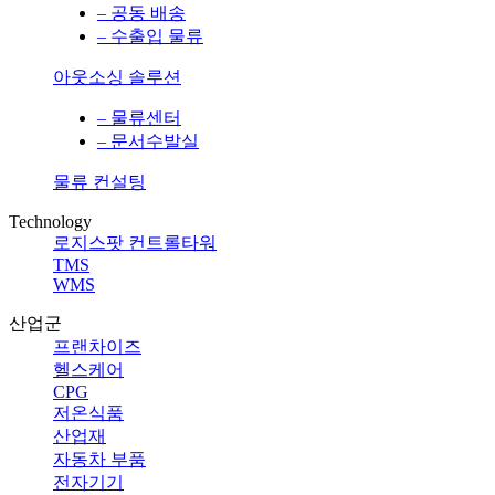
– 공동 배송
– 수출입 물류
아웃소싱 솔루션
– 물류센터
– 문서수발실
물류 컨설팅
Technology
로지스팟 컨트롤타워
TMS
WMS
산업군
프랜차이즈
헬스케어
CPG
저온식품
산업재
자동차 부품
전자기기