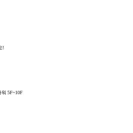
요!
 5F~10F