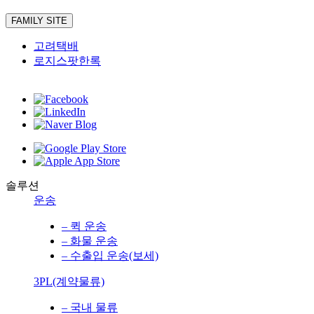
FAMILY SITE
고려택배
로지스팟한록
솔루션
운송
– 퀵 운송
– 화물 운송
– 수출입 운송(보세)
3PL(계약물류)
– 국내 물류