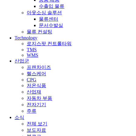
수출입 물류
아웃소싱 솔루션
물류센터
문서수발실
물류 컨설팅
Technology
로지스팟 컨트롤타워
TMS
WMS
산업군
프랜차이즈
헬스케어
CPG
저온식품
산업재
자동차 부품
전자기기
주류
소식
전체 보기
보도자료