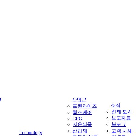
Menu
)
산업군
소식
프랜차이즈
전체 보기
헬스케어
보도자료
CPG
저온식품
블로그
산업재
고객 사례
Technology