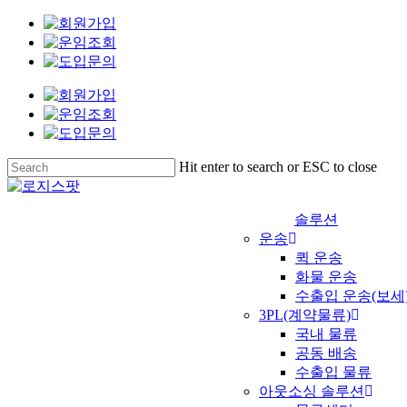
Skip
to
main
content
Hit enter to search or ESC to close
Close
Search
솔루션
운송
퀵 운송
화물 운송
수출입 운송(보세
3PL(계약물류)
국내 물류
공동 배송
수출입 물류
아웃소싱 솔루션