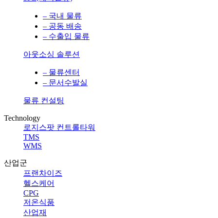
– 국내 물류
– 공동 배송
– 수출입 물류
아웃소싱 솔루션
– 물류센터
– 문서수발실
물류 컨설팅
Technology
로지스팟 컨트롤타워
TMS
WMS
산업군
프랜차이즈
헬스케어
CPG
저온식품
산업재