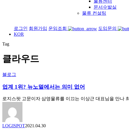
물류센터
문서수발실
물류 컨설팅
로그인
회원가입
운임조회
도입문의
KOR
Tag
클라우드
업
블로그
계
1
업계 1위? 뉴노멀에서는 의미 없어
위?
뉴
로지스팟 고문이자 삼영물류를 이끄는 이상근 대표님을 만나 최
노
멀
에
서
LOGISPOT
2021.04.30
는