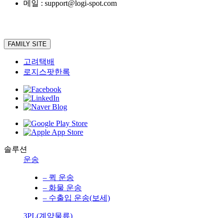
메일 : support@logi-spot.com
FAMILY SITE
고려택배
로지스팟한록
솔루션
운송
– 퀵 운송
– 화물 운송
– 수출입 운송(보세)
3PL(계약물류)