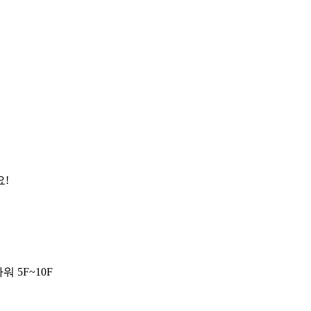
요!
 5F~10F