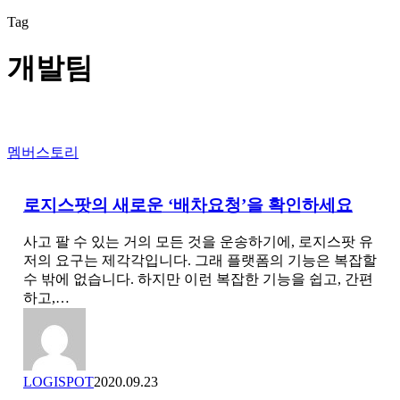
Tag
개발팀
로
멤버스토리
지
스
로지스팟의 새로운 ‘배차요청’을 확인하세요
팟
의
사고 팔 수 있는 거의 모든 것을 운송하기에, 로지스팟 유
새
저의 요구는 제각각입니다. 그래 플랫폼의 기능은 복잡할
로
수 밖에 없습니다. 하지만 이런 복잡한 기능을 쉽고, 간편
운
하고,…
‘배
차
요
청’을
확
LOGISPOT
2020.09.23
인