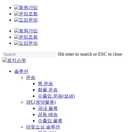
Skip
to
main
content
Hit enter to search or ESC to close
Close
Search
Menu
솔루션
운송
퀵 운송
화물 운송
수출입 운송(보세)
3PL(계약물류)
국내 물류
공동 배송
수출입 물류
아웃소싱 솔루션