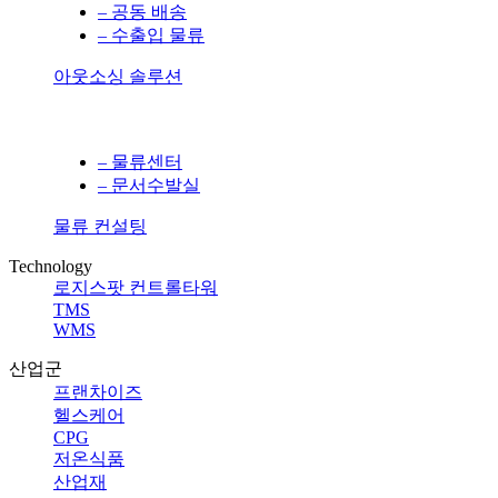
– 공동 배송
– 수출입 물류
아웃소싱 솔루션
– 물류센터
– 문서수발실
물류 컨설팅
Technology
로지스팟 컨트롤타워
TMS
WMS
산업군
프랜차이즈
헬스케어
CPG
저온식품
산업재