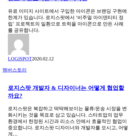
성
랜
하
드
유료 이미지 사이트에서 구입한 아이콘은 브랜딩 구현에
는
디
한계가 있습니다. 로지스팟에서 ‘비주얼 아이덴티티 정
부
자
립’ 프로젝트의 일환으로 트럭을 아이콘으로 만든 사례
스
이
를 공유합니다.
디
너
자
가
인
일
하
LOGISPOT
2020.02.12
는
법]
로
멤버스토리
#01
지
브
스
랜
로지스팟 개발자 & 디자이너는 어떻게 협업할
팟
드
까요?
개
가
발
돋
자
로지스팟은 복잡하고 딱딱해보이는 물류/운송 시장을 변
보
&
화시키는 것을 목표로 삼고 있습니다. 스타트업의 업무
이
디
환경에서 한정된 시간과 리소스 안에서 효율적인 협업이
는
자
중요합니다. 로지스팟 디자이너와 개발자를 모시고, 어떻
아
이
게…