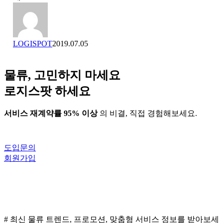
이
너
콘
는
디
어
자
떻
LOGISPOT
2019.07.05
인
게
협
업
물류, 고민하지 마세요
할
까
로지스팟 하세요
요?
서비스 재계약률 95% 이상
의 비결, 직접 경험해보세요.
도입문의
회원가입
# 최신 물류 트렌드, 프로모션, 맞춤형 서비스 정보를 받아보세