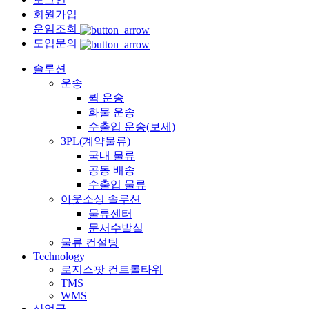
회원가입
운임조회
도입문의
솔루션
운송
퀵 운송
화물 운송
수출입 운송(보세)
3PL(계약물류)
국내 물류
공동 배송
수출입 물류
아웃소싱 솔루션
물류센터
문서수발실
물류 컨설팅
Technology
로지스팟 컨트롤타워
TMS
WMS
산업군