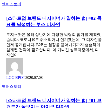
하
[스
멤버스토리
세
타
요
트
[스타트업 브랜드 디자이너가 일하는 법] #02 목
업
표를 달성하는 부스 디자인
브
랜
드
로지스팟은 올해 상반기에 다양한 박람회 참가를 계획했
디
습니다. 코로나19로 취소되거나 연기됐는데, 그 디자인을
자
먼저 공개합니다. B2B는 결정을 끌어내기까지 촘촘하게
이
설계된 전략이 필요합니다. 이 기나긴 설득과정에서, 디
너
자인이…
가
일
하
는
LOGISPOT
2020.07.08
법]
#02
[스
멤버스토리
목
타
표
트
를
[스타트업 브랜드 디자이너가 일하는 법] #01 브
업
달
랜드가 돋보이는 아이콘 디자인
브