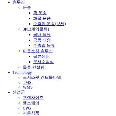
Close
솔루션
Menu
운송
퀵 운송
화물 운송
수출입 운송(보세)
3PL(계약물류)
국내 물류
공동 배송
수출입 물류
아웃소싱 솔루션
물류센터
문서수발실
물류 컨설팅
Technology
로지스팟 컨트롤타워
TMS
WMS
산업군
프랜차이즈
헬스케어
CPG
저온식품