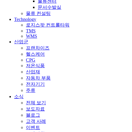
물류센터
문서수발실
물류 컨설팅
Technology
로지스팟 컨트롤타워
TMS
WMS
산업군
프랜차이즈
헬스케어
CPG
저온식품
산업재
자동차 부품
전자기기
주류
소식
전체 보기
보도자료
블로그
고객 사례
이벤트