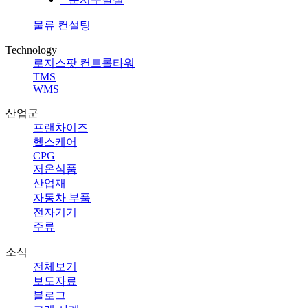
물류 컨설팅
Technology
로지스팟 컨트롤타워
TMS
WMS
산업군
프랜차이즈
헬스케어
CPG
저온식품
산업재
자동차 부품
전자기기
주류
소식
전체보기
보도자료
블로그