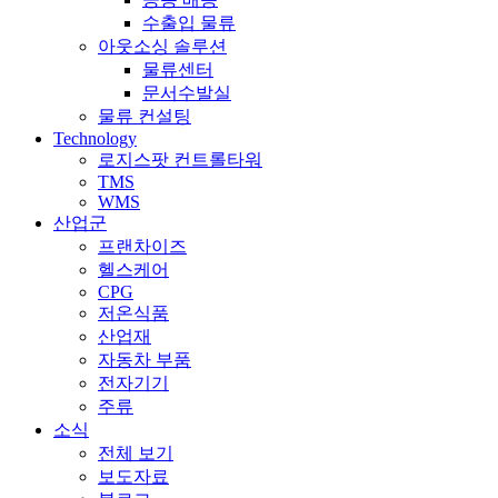
수출입 물류
아웃소싱 솔루션
물류센터
문서수발실
물류 컨설팅
Technology
로지스팟 컨트롤타워
TMS
WMS
산업군
프랜차이즈
헬스케어
CPG
저온식품
산업재
자동차 부품
전자기기
주류
소식
전체 보기
보도자료