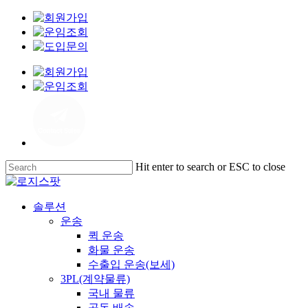
Skip
to
main
content
Hit enter to search or ESC to close
Close
Search
Menu
솔루션
운송
퀵 운송
화물 운송
수출입 운송(보세)
3PL(계약물류)
국내 물류
공동 배송