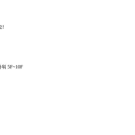
요!
 5F~10F