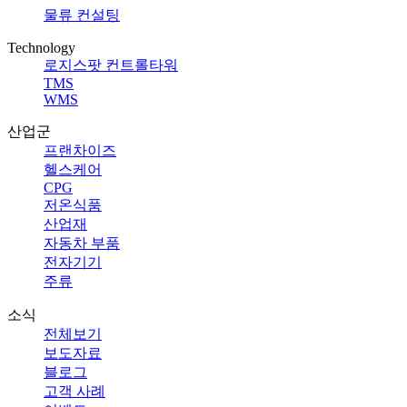
물류 컨설팅
Technology
로지스팟 컨트롤타워
TMS
WMS
산업군
프랜차이즈
헬스케어
CPG
저온식품
산업재
자동차 부품
전자기기
주류
소식
전체보기
보도자료
블로그
고객 사례