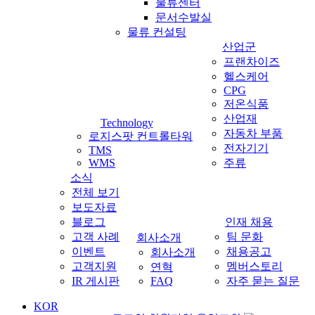
물류센터
문서수발실
물류 컨설팅
산업군
프랜차이즈
헬스케어
CPG
저온식품
산업재
Technology
자동차 부품
로지스팟 컨트롤타워
전자기기
TMS
WMS
주류
소식
전체 보기
보도자료
블로그
인재 채용
고객 사례
팀 문화
회사소개
이벤트
채용공고
회사소개
고객지원
멤버스토리
연혁
IR 게시판
FAQ
자주 묻는 질문
KOR