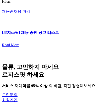
Filter
채용중
채용 마감
[로
지
[로지스팟] 채용 중인 공고 리스트
스
팟]
Read More
채
용
중
인
물류, 고민하지 마세요
공
고
로지스팟 하세요
리
스
서비스 재계약률 95% 이상
의 비결, 직접 경험해보세요.
트
도입문의
회원가입