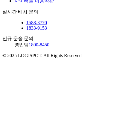
사이버몰 이용약관
실시간 배차 문의
1588-3770
1833-9153
신규 운송 문의
영업팀
1800-8450
© 2025 LOGISPOT. All Rights Reserved
솔루션
Technology
운송
산업군
3PL(계약물류)
로지스팟 컨트롤타워
퀵 운송
아웃소싱 솔루션
소식
TMS
화물 운송
국내 물류
프랜차이즈
물류 컨설팅
WMS
수출입 운송(보세)
공동 배송
물류센터
회사소개
헬스케어
전체 보기
수출입 물류
문서수발실
CPG
인재 채용
보도자료
회사소개
저온식품
블로그
로그인
연혁
산업재
팀 문화
고객 사례
FAQ
자동차 부품
회원가입
채용공고