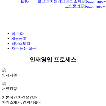
로그인
회원가입
운임조회
ENG
도입문의
물류의 미래를 함께 만들어갈
팀 문화
로지스팟과 함께 성장할 인재를 찾습니다
채용공고
멤버스토리
자주 묻는 질문
인재영입 프로세스
입사지원
서류전형
기본적인 자격요건과
자기소개서, 경력기술서