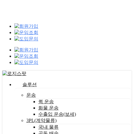
Skip
Clo
to
Me
main
content
Menu
솔루션
운송
퀵 운송
화물 운송
수출입 운송(보세)
3PL(계약물류)
국내 물류
공동 배송