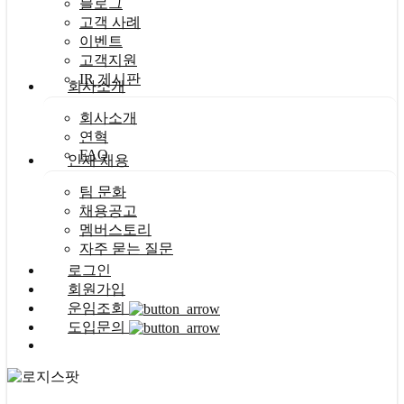
블로그
고객 사례
이벤트
고객지원
IR 게시판
회사소개
회사소개
연혁
FAQ
인재 채용
팀 문화
채용공고
멤버스토리
자주 묻는 질문
로그인
회원가입
운임조회
도입문의
Menu