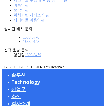
개인정보 수집 및 이용 동의 약관
이용약관
운송약관
위치기반 서비스 약관
사이버몰 이용약관
실시간 배차 문의
1588-3770
1833-9153
신규 운송 문의
영업팀
1800-8450
© 2025 LOGISPOT. All Rights Reserved
솔루션
Technology
운송
산업군
3PL(계약물류)
로지스팟 컨트롤타워
퀵 운송
아웃소싱 솔루션
소식
TMS
화물 운송
국내 물류
프랜차이즈
물류 컨설팅
WMS
수출입 운송(보세)
공동 배송
물류센터
회사소개
헬스케어
전체 보기