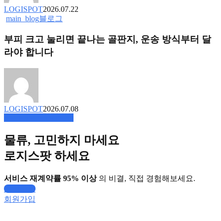
기
진
LOGISPOT
2026.07.22
물
‘풀
부
main_blog
블로그
류
라
피
인
인
부피 크고 눌리면 끝나는 골판지, 운송 방식부터 달
크
사
업’
고
라야 합니다
이
솔
눌
트
루
리
리
션
면
포
끝
트
나
LOGISPOT
2026.07.08
는
Share
Share
Share
Pin
골
판
물류, 고민하지 마세요
지,
운
로지스팟 하세요
송
방
서비스 재계약률 95% 이상
의 비결, 직접 경험해보세요.
식
도입문의
부
회원가입
터
달