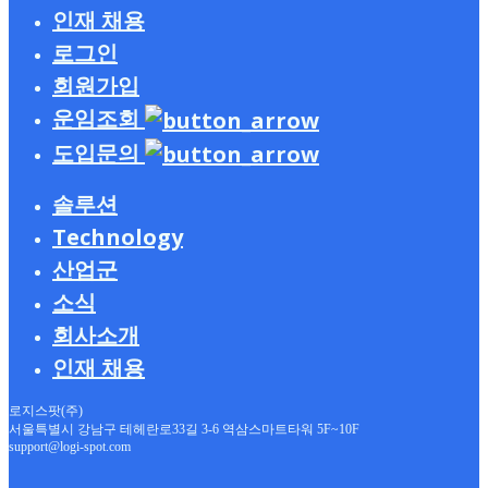
수출입 물류
문서수발실
CPG
인재 채용
보도자료
회사소개
저온식품
블로그
로그인
연혁
산업재
팀 문화
고객 사례
FAQ
자동차 부품
회원가입
채용공고
이벤트
전자기기
멤버스토리
고객지원
운임조회
주류
자주 묻는 질문
IR 게시판
도입문의
솔루션
Technology
운송
산업군
3PL(계약물류)
로지스팟 컨트롤타워
퀵 운송
아웃소싱 솔루션
소식
TMS
화물 운송
국내 물류
프랜차이즈
물류 컨설팅
WMS
수출입 운송(보세)
공동 배송
물류센터
회사소개
헬스케어
전체 보기
수출입 물류
문서수발실
CPG
인재 채용
보도자료
회사소개
저온식품
블로그
연혁
산업재
팀 문화
고객 사례
로지스팟(주)
FAQ
자동차 부품
채용공고
서울특별시 강남구 테헤란로33길 3-6 역삼스마트타워 5F~10F
이벤트
support@logi-spot.com
전자기기
멤버스토리
고객지원
주류
자주 묻는 질문
IR 게시판