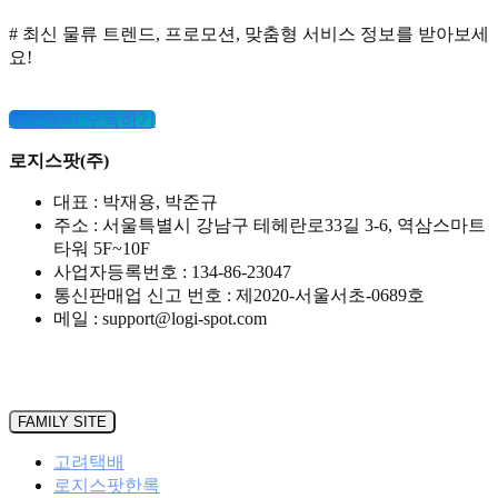
라
야
# 최신 물류 트렌드, 프로모션, 맞춤형 서비스 정보를 받아보세
합
요!
니
다
뉴스레터 구독하기
로지스팟(주)
대표 : 박재용, 박준규
주소 : 서울특별시 강남구 테헤란로33길 3-6, 역삼스마트
타워 5F~10F
사업자등록번호 : 134-86-23047
통신판매업 신고 번호 : 제2020-서울서초-0689호
메일 : support@logi-spot.com
FAMILY SITE
고려택배
로지스팟한록