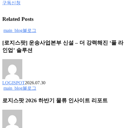
구독신청
Related Posts
[로
main_blog
블로그
지
[로지스팟] 운송사업본부 신설 – 더 강력해진 ‘풀 라
스
팟]
인업’ 솔루션
운
송
사
업
본
LOGISPOT
2026.07.30
부
로
main_blog
블로그
신
지
설
로지스팟 2026 하반기 물류 인사이트 리포트
스
–
팟
더
2026
강
하
력
반
해