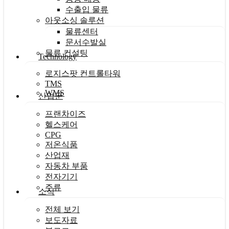
수출입 물류
아웃소싱 솔루션
물류센터
문서수발실
물류 컨설팅
Technology
로지스팟 컨트롤타워
TMS
WMS
산업군
프랜차이즈
헬스케어
CPG
저온식품
산업재
자동차 부품
전자기기
주류
소식
전체 보기
보도자료