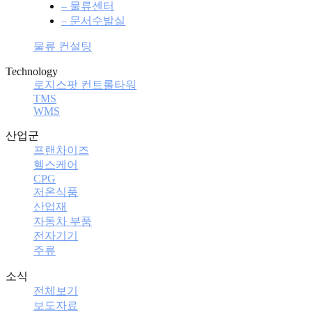
– 물류센터
– 문서수발실
물류 컨설팅
Technology
로지스팟 컨트롤타워
TMS
WMS
산업군
프랜차이즈
헬스케어
CPG
저온식품
산업재
자동차 부품
전자기기
주류
소식
전체보기
보도자료