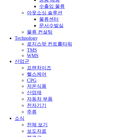
반
발
털
수출입 물류
현
실
컨
아웃소싱 솔루션
장
플
트
물류센터
운
랫
롤
문서수발실
영
폼
타
물류 컨설팅
고
‘로
워
Technology
도
지
완
로지스팟 컨트롤타워
화
편
성”
TMS
함’
WMS
라
산업군
인
프랜차이즈
업
헬스케어
강
CPG
화
저온식품
산업재
자동차 부품
전자기기
주류
소식
전체 보기
보도자료