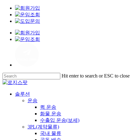
로
“이
로
Skip
지
제
지
to
스
행
스
main
팟,
낭
팟, 현
content
화
도
장
주
실
대
실
시
응
시
간
력
간
추
극
운
적”
대
송
로
화
관
지
한 ‘스
Hit enter to search or ESC to close
리
스
마
Close
Search
강
팟,
트
Menu
솔루션
화…
기
관
운송
드
업
제’ 솔
퀵 운송
라
전
루
화물 운송
이
용
션
수출입 운송(보세)
버
문
출
3PL(계약물류)
앱
서
시… “디
국내 물류
기
수
지
공동 배송