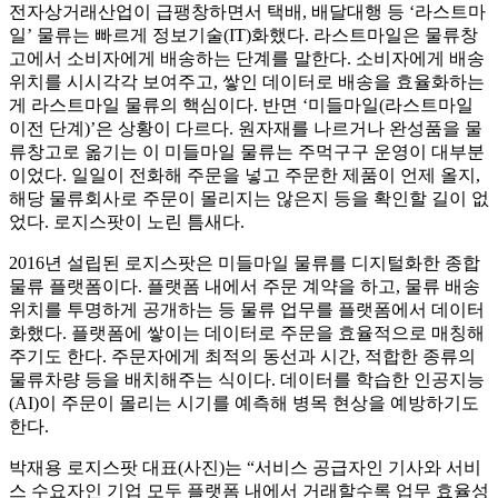
전자상거래산업이 급팽창하면서 택배, 배달대행 등 ‘라스트마
일’ 물류는 빠르게 정보기술(IT)화했다. 라스트마일은 물류창
고에서 소비자에게 배송하는 단계를 말한다. 소비자에게 배송
위치를 시시각각 보여주고, 쌓인 데이터로 배송을 효율화하는
게 라스트마일 물류의 핵심이다. 반면 ‘미들마일(라스트마일
이전 단계)’은 상황이 다르다. 원자재를 나르거나 완성품을 물
류창고로 옮기는 이 미들마일 물류는 주먹구구 운영이 대부분
이었다. 일일이 전화해 주문을 넣고 주문한 제품이 언제 올지,
해당 물류회사로 주문이 몰리지는 않은지 등을 확인할 길이 없
었다. 로지스팟이 노린 틈새다.
2016년 설립된 로지스팟은 미들마일 물류를 디지털화한 종합
물류 플랫폼이다. 플랫폼 내에서 주문 계약을 하고, 물류 배송
위치를 투명하게 공개하는 등 물류 업무를 플랫폼에서 데이터
화했다. 플랫폼에 쌓이는 데이터로 주문을 효율적으로 매칭해
주기도 한다. 주문자에게 최적의 동선과 시간, 적합한 종류의
물류차량 등을 배치해주는 식이다. 데이터를 학습한 인공지능
(AI)이 주문이 몰리는 시기를 예측해 병목 현상을 예방하기도
한다.
박재용 로지스팟 대표(사진)는 “서비스 공급자인 기사와 서비
스 수요자인 기업 모두 플랫폼 내에서 거래할수록 업무 효율성