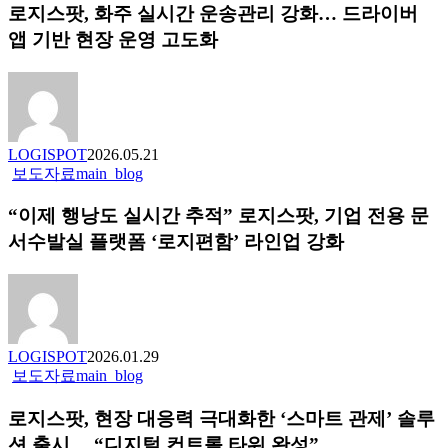
로지스팟, 화주 실시간 운송관리 강화… 드라이버
스
팟,
앱 기반 현장 운영 고도화
화
주
실
시
간
LOGISPOT
2026.05.21
운
“이
보도자료
main_blog
송
제
관
“이제 행낭도 실시간 추적” 로지스팟, 기업 전용 문
행
리
낭
서수발실 플랫폼 ‘로지편함’ 라인업 강화
강
도
화…
실
드
시
라
간
이
추
버
LOGISPOT
2026.01.29
적”
앱
로
보도자료
main_blog
로
기
지
지
반
로지스팟, 현장 대응력 극대화한 ‘스마트 관제’ 솔루
스
스
현
팟, 현
션 출시… “디지털 컨트롤 타워 완성”
팟,