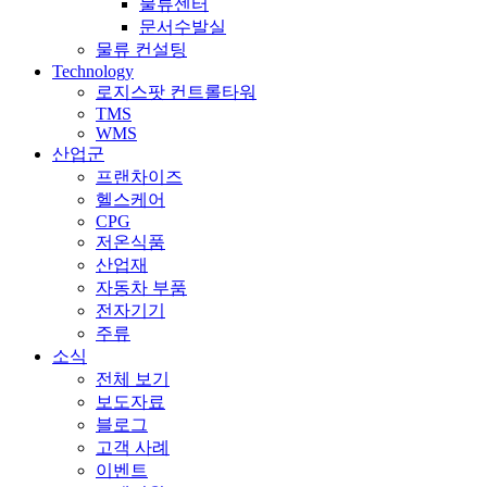
물류센터
문서수발실
물류 컨설팅
Technology
로지스팟 컨트롤타워
TMS
WMS
산업군
프랜차이즈
헬스케어
CPG
저온식품
산업재
자동차 부품
전자기기
주류
소식
전체 보기
보도자료
블로그
고객 사례
이벤트