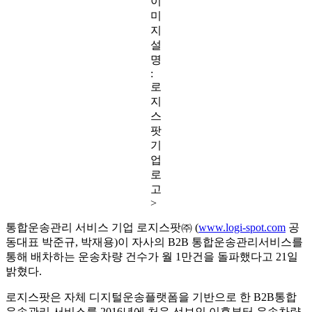
이
미
지
설
명
:
로
지
스
팟
기
업
로
고
>
통합운송관리 서비스 기업 로지스팟㈜ (
www.logi-spot.com
공
동대표 박준규, 박재용)이 자사의 B2B 통합운송관리서비스를
통해 배차하는 운송차량 건수가 월 1만건을 돌파했다고 21일
밝혔다.
로지스팟은 자체 디지털운송플랫폼을 기반으로 한 B2B통합
운송관리 서비스를 2016년에 처음 선보인 이후부터 운송차량