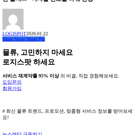
장
장
기
운
대
업
영
응
전
고
력
용
도
극
문
화
LOGISPOT
2026.01.22
대
서
Share
Share
Share
Pin
화
수
한 ‘스
발
물류, 고민하지 마세요
마
실
트
로지스팟 하세요
플
관
랫
제’ 솔
폼
서비스 재계약률 95% 이상
의 비결, 직접 경험해보세요.
루
‘로
도입문의
션
지
회원가입
출
편
시… “디
함’
지
라
털
# 최신 물류 트렌드, 프로모션, 맞춤형 서비스 정보를 받아보세
인
컨
요!
업
트
강
롤
화
뉴스레터 구독하기