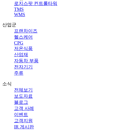
로지스팟 컨트롤타워
TMS
WMS
산업군
프랜차이즈
헬스케어
CPG
저온식품
산업재
자동차 부품
전자기기
주류
소식
전체보기
보도자료
블로그
고객 사례
이벤트
고객지원
IR 게시판