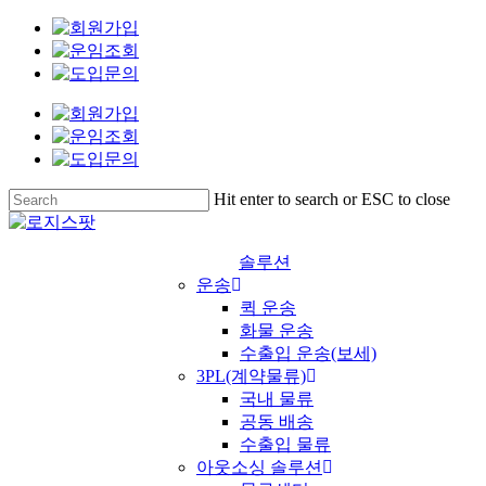
Skip
to
main
content
Hit enter to search or ESC to close
Close
Search
솔루션
운송
퀵 운송
화물 운송
수출입 운송(보세)
3PL(계약물류)
국내 물류
공동 배송
수출입 물류
아웃소싱 솔루션