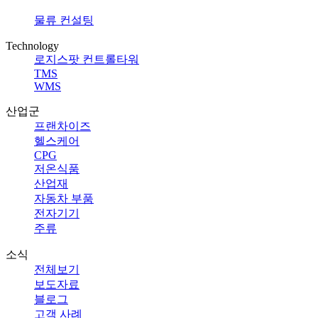
물류 컨설팅
Technology
로지스팟 컨트롤타워
TMS
WMS
산업군
프랜차이즈
헬스케어
CPG
저온식품
산업재
자동차 부품
전자기기
주류
소식
전체보기
보도자료
블로그
고객 사례