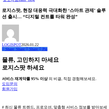
로
기
지
지
반
로지스팟, 현장 대응력 극대화한 ‘스마트 관제’ 솔루
스
스
현
팟, 현
션 출시… “디지털 컨트롤 타워 완성”
팟,
장
장
기
운
대
업
영
응
전
고
력
용
도
극
문
화
LOGISPOT
2026.01.22
대
서
Share
Share
Share
Pin
화
수
한 ‘스
발
물류, 고민하지 마세요
마
실
트
로지스팟 하세요
플
관
랫
제’ 솔
폼
서비스 재계약률 95% 이상
의 비결, 직접 경험해보세요.
루
‘로
도입문의
션
지
회원가입
출
편
시… “디
함’
지
라
털
# 최신 물류 트렌드, 프로모션, 맞춤형 서비스 정보를 받아보세
인