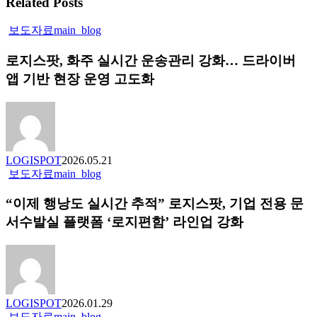
Related Posts
로
보도자료
main_blog
지
로지스팟, 화주 실시간 운송관리 강화… 드라이버
스
팟,
앱 기반 현장 운영 고도화
화
주
실
시
간
LOGISPOT
2026.05.21
운
“이
보도자료
main_blog
송
제
관
“이제 행낭도 실시간 추적” 로지스팟, 기업 전용 문
행
리
낭
서수발실 플랫폼 ‘로지편함’ 라인업 강화
강
도
화…
실
드
시
라
간
이
추
버
LOGISPOT
2026.01.29
적”
앱
로
보도자료
main_blog