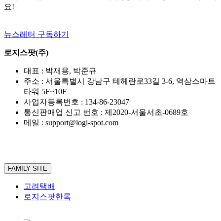
컨
요!
업
트
강
롤
화
뉴스레터 구독하기
타
워
로지스팟(주)
완
성”
대표 : 박재용, 박준규
주소 : 서울특별시 강남구 테헤란로33길 3-6, 역삼스마트
타워 5F~10F
사업자등록번호 : 134-86-23047
통신판매업 신고 번호 : 제2020-서울서초-0689호
메일 : support@logi-spot.com
FAMILY SITE
고려택배
로지스팟한록