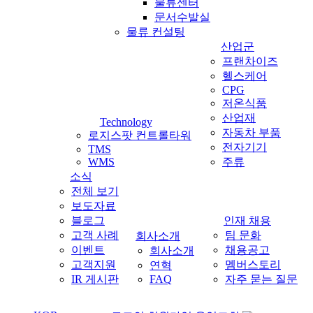
물류센터
문서수발실
물류 컨설팅
산업군
프랜차이즈
헬스케어
CPG
저온식품
산업재
Technology
자동차 부품
로지스팟 컨트롤타워
전자기기
TMS
WMS
주류
소식
전체 보기
보도자료
블로그
인재 채용
고객 사례
팀 문화
회사소개
이벤트
채용공고
회사소개
고객지원
멤버스토리
연혁
IR 게시판
FAQ
자주 묻는 질문