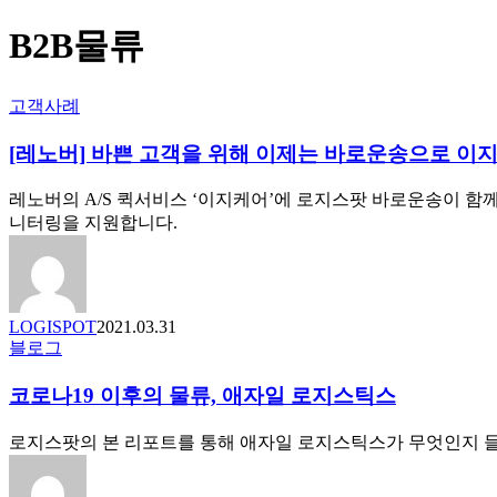
B2B물류
[레
고객사례
노
[레노버] 바쁜 고객을 위해 이제는 바로운송으로 이지
버]
바
쁜
레노버의 A/S 퀵서비스 ‘이지케어’에 로지스팟 바로운송이 함
고
니터링을 지원합니다.
객
을
위
해
LOGISPOT
2021.03.31
이
코
블로그
제
로
는
코로나19 이후의 물류, 애자일 로지스틱스
나
바
19
로
이
로지스팟의 본 리포트를 통해 애자일 로지스틱스가 무엇인지 들
운
후
송
의