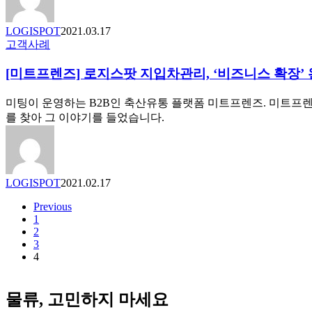
으
물
로
류,
LOGISPOT
2021.03.17
이
애
[미
고객사례
지
자
트
케
일
[미트프렌즈] 로지스팟 지입차관리, ‘비즈니스 확장’
프
어!
로
렌
지
즈]
미팅이 운영하는 B2B인 축산유통 플랫폼 미트프렌즈. 미트프
스
로
를 찾아 그 이야기를 들었습니다.
틱
지
스
스
팟
지
LOGISPOT
2021.02.17
입
차
Previous
관
1
2
리,
3
‘비
4
즈
니
스
물류, 고민하지 마세요
확