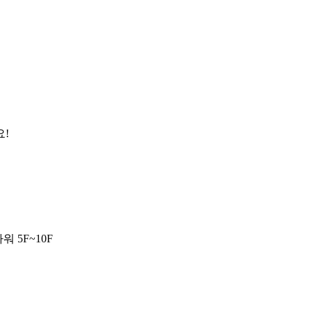
요!
 5F~10F