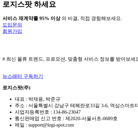
로지스팟 하세요
장’
완
성
서비스 재계약률 95% 이상
의 비결, 직접 경험해보세요.
한
도입문의
숨
회원가입
은
재
료
죠
# 최신 물류 트렌드, 프로모션, 맞춤형 서비스 정보를 받아보세
뉴스레터 구독하기
로지스팟(주)
대표 : 박재용, 박준규
주소 : 서울특별시 강남구 테헤란로33길 3-6, 역삼스마트타워
사업자등록번호 : 134-86-23047
통신판매업 신고 번호 : 제2020-서울서초-0689호
메일 : support@logi-spot.com