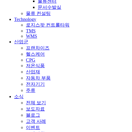
물류센터
문서수발실
물류 컨설팅
Technology
로지스팟 컨트롤타워
TMS
WMS
산업군
프랜차이즈
헬스케어
CPG
저온식품
산업재
자동차 부품
전자기기
주류
소식
전체 보기
보도자료
블로그
고객 사례
이벤트