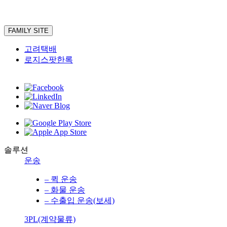
FAMILY SITE
고려택배
로지스팟한록
솔루션
운송
– 퀵 운송
– 화물 운송
– 수출입 운송(보세)
3PL(계약물류)