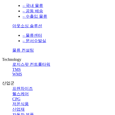
– 국내 물류
– 공동 배송
– 수출입 물류
아웃소싱 솔루션
– 물류센터
– 문서수발실
물류 컨설팅
Technology
로지스팟 컨트롤타워
TMS
WMS
산업군
프랜차이즈
헬스케어
CPG
저온식품
산업재
자동차 부품