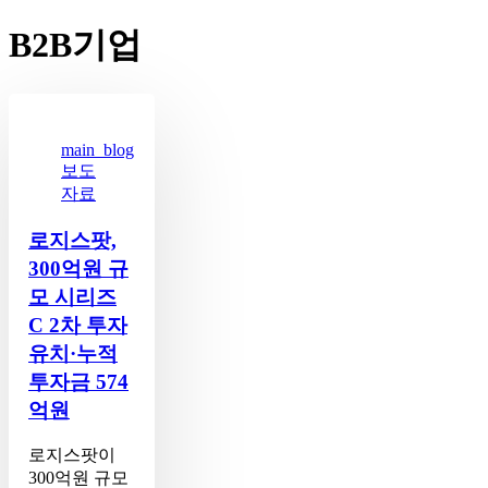
B2B기업
로
지
스
main_blog
보도
팟,
300
자료
억
원
로지스팟,
규
300억원 규
모
모 시리즈
시
C 2차 투자
리
유치 ·누적
즈
C
투자금 574
2
억원
차
투
로지스팟이
자
300억원 규모
유