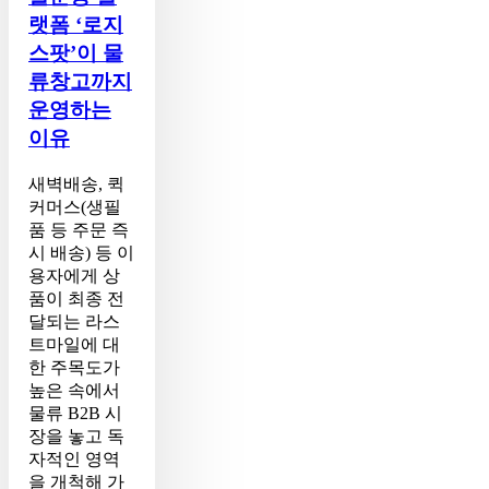
플
랫폼 ‘로지
랫
스팟’이 물
폼
류창고까지
‘로
지
운영하는
스
이유
팟’이
물
새벽배송, 퀵
류
커머스(생필
창
품 등 주문 즉
고
시 배송) 등 이
까
용자에게 상
지
품이 최종 전
운
달되는 라스
영
트마일에 대
하
한 주목도가
는
높은 속에서
이
물류 B2B 시
유
장을 놓고 독
자적인 영역
을 개척해 가