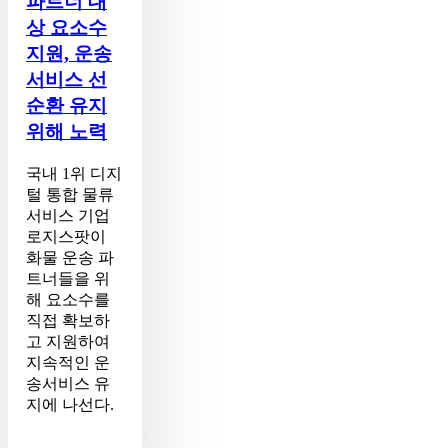
파트너 대
파
상 요소수
트
지원, 운송
너
대
서비스 선
상
순환 유지
요
위해 노력
소
수
국내 1위 디지
지
털 통합 물류
원,
서비스 기업
운
로지스팟이
송
화물 운송 파
서
트너들을 위
비
해 요소수를
스
직접 확보하
선
고 지원하여
순
지속적인 운
환
송서비스 유
유
지에 나선다.
지
위