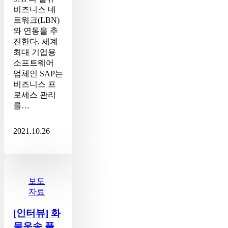
연
비즈니스 네
동
트워크(LBN)
와 연동을 추
진한다. 세계
최대 기업용
소프트웨어
업체인 SAP는
비즈니스 프
로세스 관리
를…
2021.10.26
[인
터
뷰]
보도
화
자료
물
운
[인터뷰] 화
송
물운송 플