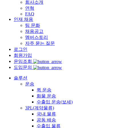
회사소개
연혁
FAQ
인재 채용
팀 문화
채용공고
멤버스토리
자주 묻는 질문
로그인
회원가입
운임조회
도입문의
솔루션
운송
퀵 운송
화물 운송
수출입 운송(보세)
3PL(계약물류)
국내 물류
공동 배송
수출입 물류