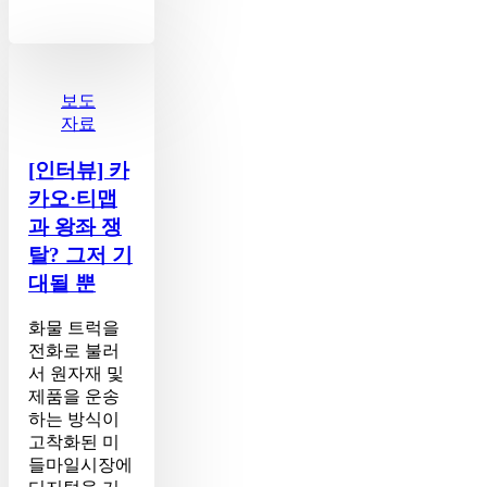
[인
터
뷰]
보도
카
자료
카
오
[인터뷰] 카
·
카오·티맵
티
과 왕좌 쟁
맵
탈? 그저 기
과
왕
대될 뿐
좌
쟁
화물 트럭을
탈?
전화로 불러
그
서 원자재 및
저
제품을 운송
기
하는 방식이
대
고착화된 미
될
들마일시장에
뿐