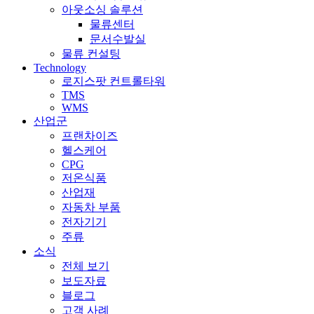
아웃소싱 솔루션
물류센터
문서수발실
물류 컨설팅
Technology
로지스팟 컨트롤타워
TMS
WMS
산업군
프랜차이즈
헬스케어
CPG
저온식품
산업재
자동차 부품
전자기기
주류
소식
전체 보기
보도자료
블로그
고객 사례