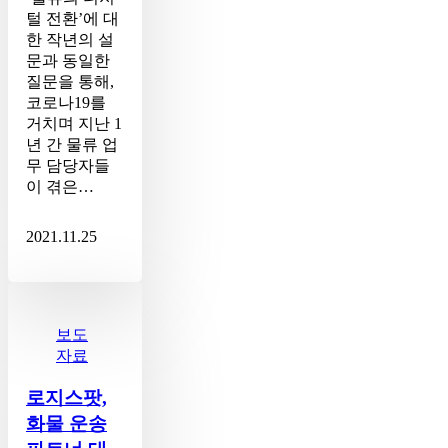
65%
털 전환’에 대
에
한 작년의 설
서
문과 동일한
올
질문을 통해,
해
코로나19를
33%
거치며 지난 1
응
년 간 물류 업
답”
무 담당자들
이 겪은…
2021.11.25
로
지
스
보도
팟,
자료
화
물
로지스팟,
운
화물 운송
송