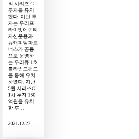
의 시리즈 C
치 ·
투자를 유치
누
했다. 이번 투
적
자는 우리프
투
라이빗에퀴티
자
자산운용과
금
큐캐피탈파트
574
너스가 공동
억
으로 운영하
원
는 우리큐 1호
블라인드펀드
를 통해 유치
하였다. 지난
5월 시리즈C
1차 투자 150
억원을 유치
한 후…
2021.12.27