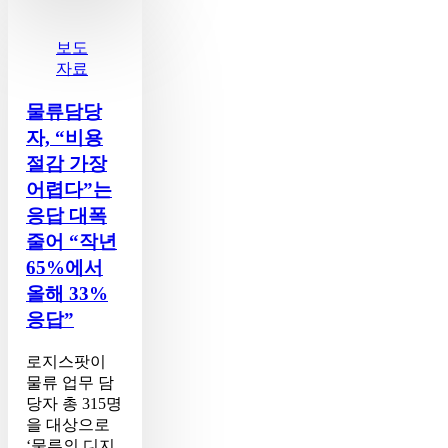
물
류
담
보도
당
자료
자,
“비
물류담당
용
자, “비용
절
절감 가장
감
어렵다”는
가
응답 대폭
장
어
줄어 “작년
렵
65%에서
다”는
올해 33%
응
응답”
답
대
폭
로지스팟이
줄
물류 업무 담
어
당자 총 315명
“작
을 대상으로
년
‘물류의 디지