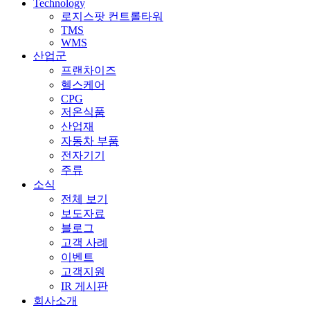
Technology
로지스팟 컨트롤타워
TMS
WMS
산업군
프랜차이즈
헬스케어
CPG
저온식품
산업재
자동차 부품
전자기기
주류
소식
전체 보기
보도자료
블로그
고객 사례
이벤트
고객지원
IR 게시판
회사소개