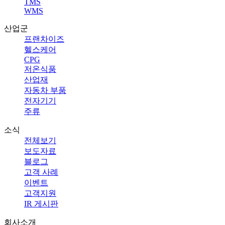
TMS
WMS
산업군
프랜차이즈
헬스케어
CPG
저온식품
산업재
자동차 부품
전자기기
주류
소식
전체보기
보도자료
블로그
고객 사례
이벤트
고객지원
IR 게시판
회사소개