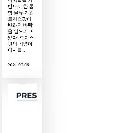
디지털을 기
반으로 한 통
합 물류 기업
로지스팟이
변화의 바람
을 일으키고
있다. 로지스
팟의 최명아
이사를…
2021.09.06
로
지
스
팟,
더
존
비
즈
온