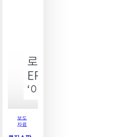
과
함
께
ERP
와
B2B
디
지
털
물
류
결
합
한
‘아
이
큐
브
배
보도
송
자료
관