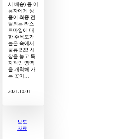
류
시 배송) 등 이
혁
용자에게 상
신
품이 최종 전
잠
달되는 라스
재
트마일에 대
력
한 주목도가
크
높은 속에서
다
물류 B2B 시
장을 놓고 독
자적인 영역
을 개척해 가
는 곳이…
2021.10.01
로
지
스
보도
팟,
자료
‘SCM