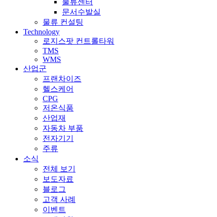
물류센터
문서수발실
물류 컨설팅
Technology
로지스팟 컨트롤타워
TMS
WMS
산업군
프랜차이즈
헬스케어
CPG
저온식품
산업재
자동차 부품
전자기기
주류
소식
전체 보기
보도자료
블로그
고객 사례
이벤트