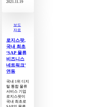
해
2021.11.19
노
력
로
지
스
보도
팟,
자료
국
내
로지스팟,
최
국내 최초
초
‘SAP 물류
‘SAP
비즈니스
물
류
네트워크’
비
연동
즈
니
국내 1위 디지
스
털 통합 물류
네
서비스 기업
트
로지스팟이
워
국내 최초로
크’
SAP의 물류