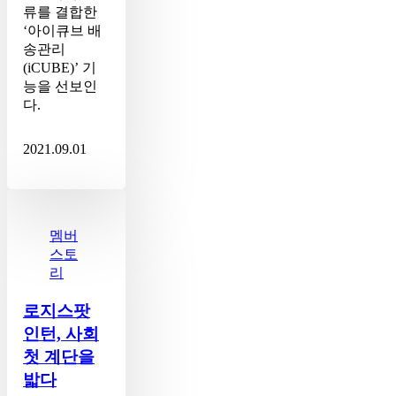
류를 결합한
‘아이큐브 배
송관리
(iCUBE)’ 기
능을 선보인
다.
2021.09.01
로
지
스
멤버
팟
스토
인
리
턴,
사
로지스팟
회
인턴, 사회
첫
첫 계단을
계
밟다
단