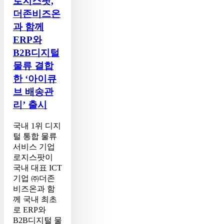
로지스팟,
리’
출
더존비즈온
시
과 함께
ERP와
B2B디지털
물류 결합
한 ‘아이큐
브 배송관
리’ 출시
국내 1위 디지
털 통합 물류
서비스 기업
로지스팟이
국내 대표 ICT
기업 ㈜더존
비즈온과 함
께 국내 최초
로 ERP와
B2B디지털 물