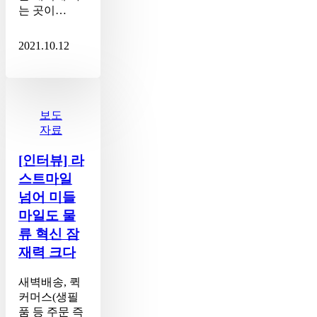
는 곳이…
2021.10.12
[인
터
뷰]
보도
라
자료
스
트
[인터뷰] 라
마
스트마일
일
넘어 미들
넘
마일도 물
어
류 혁신 잠
미
들
재력 크다
마
일
새벽배송, 퀵
도
커머스(생필
물
품 등 주문 즉