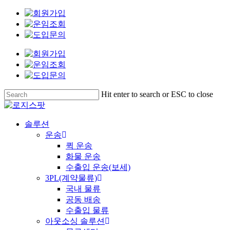
Skip
to
main
content
Hit enter to search or ESC to close
Close
Search
Menu
솔루션
운송
퀵 운송
화물 운송
수출입 운송(보세)
3PL(계약물류)
국내 물류
공동 배송
수출입 물류
아웃소싱 솔루션