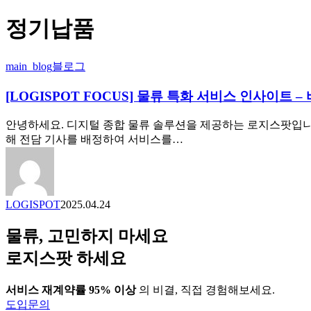
정기납품
[LOGISPOT
main_blog
블로그
FOCUS]
물
[LOGISPOT FOCUS] 물류 특화 서비스 인사이트 –
류
특
안녕하세요. 디지털 종합 물류 솔루션을 제공하는 로지스팟입니
화
해 전담 기사를 배정하여 서비스를…
서
비
스
인
LOGISPOT
2025.04.24
사
이
물류, 고민하지 마세요
트
–
로지스팟 하세요
바
로
서비스 재계약률 95% 이상
의 비결, 직접 경험해보세요.
운
도입문의
송