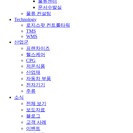
물류센터
문서수발실
물류 컨설팅
Technology
로지스팟 컨트롤타워
TMS
WMS
산업군
프랜차이즈
헬스케어
CPG
저온식품
산업재
자동차 부품
전자기기
주류
소식
전체 보기
보도자료
블로그
고객 사례
이벤트