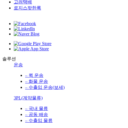
고려택배
로지스팟한록
솔루션
운송
– 퀵 운송
– 화물 운송
– 수출입 운송(보세)
3PL(계약물류)
– 국내 물류
– 공동 배송
– 수출입 물류