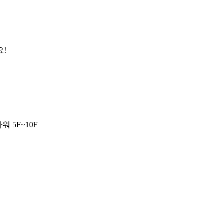
요!
 5F~10F