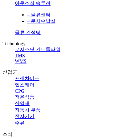
아웃소싱 솔루션
– 물류센터
– 문서수발실
물류 컨설팅
Technology
로지스팟 컨트롤타워
TMS
WMS
산업군
프랜차이즈
헬스케어
CPG
저온식품
산업재
자동차 부품
전자기기
주류
소식