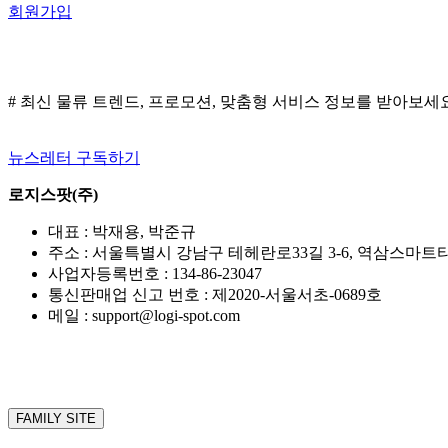
회원가입
편
#4.
전
담
기
# 최신 물류 트렌드, 프로모션, 맞춤형 서비스 정보를 받아보세
사
뉴스레터 구독하기
로지스팟(주)
대표 : 박재용, 박준규
주소 : 서울특별시 강남구 테헤란로33길 3-6, 역삼스마트타워
사업자등록번호 : 134-86-23047
통신판매업 신고 번호 : 제2020-서울서초-0689호
메일 : support@logi-spot.com
FAMILY SITE