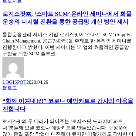
로
보도자료
통
지
합
로지스팟㈜, ‘스마트 SCM’ 온라인 세미나에서 화물
스
관
팟
리
운송의 디지털 전환을 통한 공급망 개선 방안 제시
㈜,
솔
‘스
루
통합운송관리 서비스 기업 로지스팟이 ‘스마트 SCM’ (Supply
마
션’
Chain Management, 공급망관리)을 주제로 한 온라인 세미나를
트
공
진행한다고 밝혔다. 이번 세미나는 ‘기업의 효율적인 공급망
SCM’
급
구현을 위한 SCM 솔루션…
온
라
인
세
LOGISPOT
2020.04.29
미
“함
블로그
나
께
에
“함께 이겨내요!” 코로나 예방키트로 감사의 마음을
이
서
겨
화
전합니다
내
물
요!”
운
로지스팟의 두 다리가 되어주는 ‘로지스팟 드라이버 파트
코
송
너’분들께 보낼 코로나 예방키트를 만들었습니다. 구성품이
로
의
많아 종일 포장 작업에 매진해야 했지만 이렇게라도 감사한 마