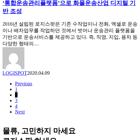
‘통합운송관리플랫폼’으로 화물운송산업 디지털 기
운
파
송
반 조성
트
관
너’들
리
2016년 설립된 로지스팟은 기존 수작업이나 전화, 엑셀로 운송
에
플
이나 배차업무를 작업하던 것에서 벗어나 운송관리 플랫폼을
게
랫
기반으로 운송서비스를 제공하고 있다. 즉, 직영, 지입, 용차 등
‘코
폼’으
다양한 형태의…
로
로
나
화
예
물
방
운
키
LOGISPOT
2020.04.09
송
트’
산
무
Previous
업
1
료
디
2
배
3
지
포
4
털
Next
기
반
조
물류, 고민하지 마세요
성