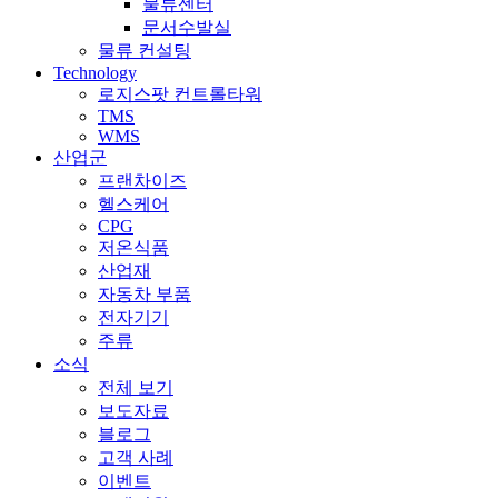
물류센터
문서수발실
물류 컨설팅
Technology
로지스팟 컨트롤타워
TMS
WMS
산업군
프랜차이즈
헬스케어
CPG
저온식품
산업재
자동차 부품
전자기기
주류
소식
전체 보기
보도자료
블로그
고객 사례
이벤트