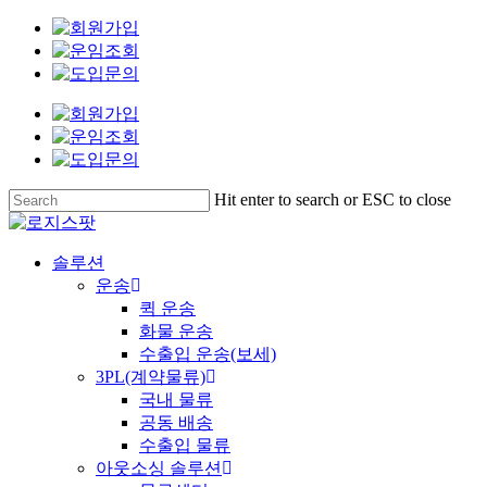
Skip
Clo
to
Me
main
content
Hit enter to search or ESC to close
Close
Search
Menu
솔루션
운송
퀵 운송
화물 운송
수출입 운송(보세)
3PL(계약물류)
국내 물류
공동 배송
수출입 물류
아웃소싱 솔루션