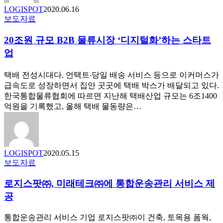
이
LOGISPOT
2020.06.16
버
보도자료
앱’과
20
‘로
조
​20조원 규모 B2B 물류시장 ‘디지털화’하는 스타트
지
원
업
페
규
이’
모
공
택배 전성시대다. 언택트‧당일 배송 서비스 등으로 이커머스가
B2B
개
급속도로 성장하면서 집안 곳곳에 택배 박스가 배달되고 있다.
물
한국통합물류협회에 따르면 지난해 택배산업 규모는 6조1400
류
억원을 기록했고, 올해 택배 물동량은…
시
장
‘디
지
털
LOGISPOT
2020.05.15
화’하
로
보도자료
는
지
스
로지스팟㈜, 미래테크㈜에 통합운송관리 서비스 제
스
타
팟
공
트
㈜,
업
미
통합운송관리 서비스 기업 로지스팟㈜이 건축, 토목용 폼웍,