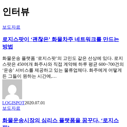
인터뷰
로
보도자료
지
로지스팟이 ‘괜찮은’ 화물차주 네트워크를 만드는
스
팟
방법
이
‘괜
화물운송 플랫폼 ‘로지스팟’의 고민도 같은 선상에 있다. 로지
찮
스팟은 450여개 화주사와 직접 계약해 하루 평균 600~700건의
은’
‘운송’ 서비스를 제공하고 있는 물류업체다. 화주에게 어떻게
화
든 그들이 원하는 시간에,…
물
차
주
네
LOGISPOT
2020.07.01
트
보도자료
워
화
크
물
​화물운송시장의 심리스 플랫폼을 꿈꾸다, ‘로지스
를
운