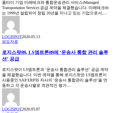
래
폼타이 기업 미래테크와 통합운송관리 서비스(Managed
테
Transportation Service) 공급 계약을 체결했습니다. 미래테크㈜
크
는 1999년 설립되어 창립 20년을 지나고 있는 기업으로서,…
㈜
에
통
합
LOGISPOT
2020.05.13
운
로
보도자료
송
지
관
로지스팟㈜, LS엠트론㈜에 ‘운송사 통합 관리 솔루
스
리
팟
션’ 공급
서
㈜,
비
LS
로지스팟이 LS엠트론과 ‘운송사 통합관리 솔루션’ 공급 계약
스
엠
을 체결했습니다. 이번 계약을 통해 로지스팟은 LS엠트론이
제
트
사용중인 SAP ERP와 자사의 ‘운송사 통합관리 솔루션’을 연
공
론
동하고 각 운송사별로 객관적인 평가…
㈜
에
‘운
송
LOGISPOT
2020.05.07
사