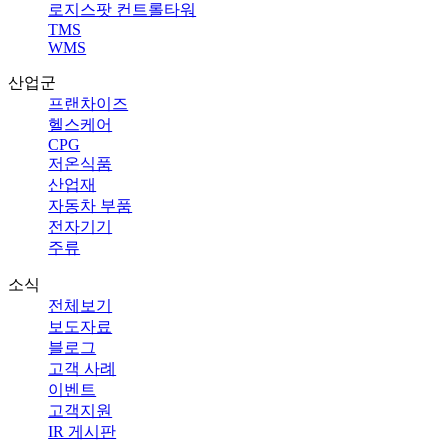
로지스팟 컨트롤타워
TMS
WMS
산업군
프랜차이즈
헬스케어
CPG
저온식품
산업재
자동차 부품
전자기기
주류
소식
전체보기
보도자료
블로그
고객 사례
이벤트
고객지원
IR 게시판