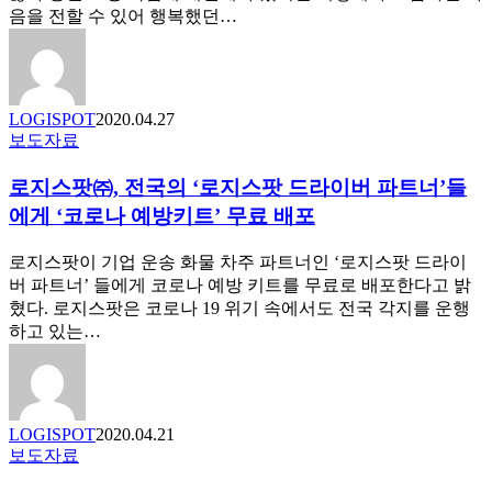
나
디
음을 전할 수 있어 행복했던…
예
지
방
털
키
전
트
환
LOGISPOT
2020.04.27
로
을
로
보도자료
감
통
지
사
한
로지스팟㈜, 전국의 ‘로지스팟 드라이버 파트너’들
스
의
공
팟
에게 ‘코로나 예방키트’ 무료 배포
마
급
㈜,
음
망
전
로지스팟이 기업 운송 화물 차주 파트너인 ‘로지스팟 드라이
을
개
국
버 파트너’ 들에게 코로나 예방 키트를 무료로 배포한다고 밝
전
선
의
혔다. 로지스팟은 코로나 19 위기 속에서도 전국 각지를 운행
합
방
‘로
하고 있는…
니
안
지
다
제
스
시
팟
드
LOGISPOT
2020.04.21
라
‘통
보도자료
이
합
버