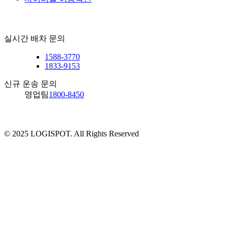
실시간 배차 문의
1588-3770
1833-9153
신규 운송 문의
영업팀
1800-8450
© 2025 LOGISPOT. All Rights Reserved
솔루션
Technology
운송
산업군
3PL(계약물류)
로지스팟 컨트롤타워
퀵 운송
아웃소싱 솔루션
소식
TMS
화물 운송
국내 물류
프랜차이즈