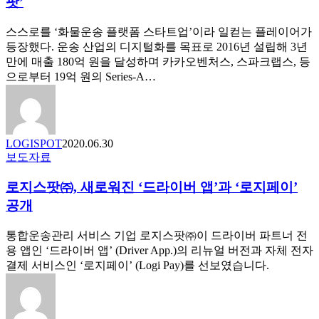
팟’
만
송
드
시
스스로를 ‘화물운송 플랫폼 스타트업’이라 일컫는 플레이어가
는
장
등장했다. 운송 산업의 디지털화를 목표로 2016년 설립해 3년
방
의
만에 매출 180억 원을 달성하며 카카오벤처스, 스파크랩스, 등
법
심
으로부터 19억 원의 Series-A…
리
스
플
랫
LOGISPOT
2020.06.30
폼
로
보도자료
을
지
꿈
로지스팟㈜, 새로워진 ‘드라이버 앱’과 ‘로지페이’
스
꾸
팟
다,
공개
㈜,
‘로
새
지
통합운송관리 서비스 기업 로지스팟㈜이 드라이버 파트너 전
로
스
용 앱인 ‘드라이버 앱’ (Driver App.)의 리뉴얼 버전과 자체 전자
워
팟’
결제 서비스인 ‘로지페이’ (Logi Pay)를 선보였습니다.
진
‘드
라