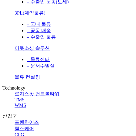
– 수출입 운송(보세)
3PL(계약물류)
– 국내 물류
– 공동 배송
– 수출입 물류
아웃소싱 솔루션
– 물류센터
– 문서수발실
물류 컨설팅
Technology
로지스팟 컨트롤타워
TMS
WMS
산업군
프랜차이즈
헬스케어
CPG