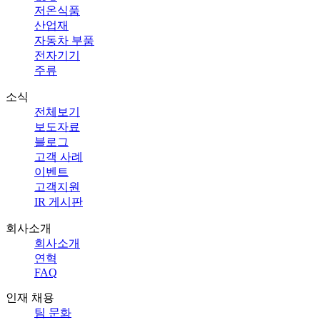
저온식품
산업재
자동차 부품
전자기기
주류
소식
전체보기
보도자료
블로그
고객 사례
이벤트
고객지원
IR 게시판
회사소개
회사소개
연혁
FAQ
인재 채용
팀 문화