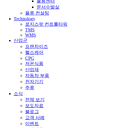
물류센터
문서수발실
물류 컨설팅
Technology
로지스팟 컨트롤타워
TMS
WMS
산업군
프랜차이즈
헬스케어
CPG
저온식품
산업재
자동차 부품
전자기기
주류
소식
전체 보기
보도자료
블로그
고객 사례
이벤트