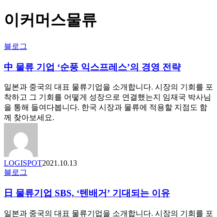
이커머스물류
中
블로그
물
中 물류 기업 ‘순풍 익스프레스’의 경영 전략
류
기
업
일본과 중국의 대표 물류기업을 소개합니다. 시장의 기회를 포
‘순
착하고 그 기회를 어떻게 성장으로 연결했는지 임재국 박사님
풍
을 통해 들여다봅니다. 한국 시장과 물류에 적용할 지점도 함
익
께 찾아보세요.
스
프
레
스’의
LOGISPOT
2021.10.13
경
日
블로그
영
물
전
日 물류기업 SBS, ‘텐배거’ 기대되는 이유
류
략
기
업
일본과 중국의 대표 물류기업을 소개합니다. 시장의 기회를 포