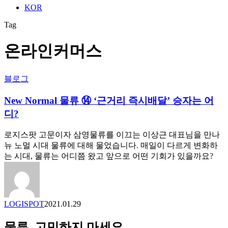
KOR
Tag
온라인커머스
New
블로그
Normal
물
New Normal 물류 ⑭ ‘근거리 즉시배달’ 승자는 어
류
디?
⑭
‘근
로지스팟 고문이자 삼영물류를 이끄는 이상근 대표님을 만나
거
뉴 노멀 시대 물류에 대해 물었습니다. 매일이 다르게 변화하
리
는 시대, 물류는 어디쯤 왔고 앞으로 어떤 기회가 있을까요?
즉
시
배
달’
승
LOGISPOT
2021.01.29
자
는
물류, 고민하지 마세요