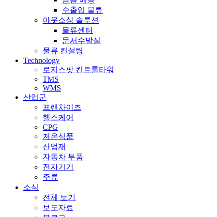
수출입 물류
아웃소싱 솔루션
물류센터
문서수발실
물류 컨설팅
Technology
로지스팟 컨트롤타워
TMS
WMS
산업군
프랜차이즈
헬스케어
CPG
저온식품
산업재
자동차 부품
전자기기
주류
소식
전체 보기
보도자료