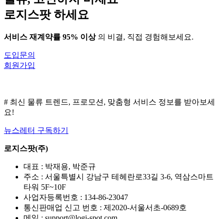
어
로지스팟 하세요
디?
서비스 재계약률 95% 이상
의 비결, 직접 경험해보세요.
도입문의
회원가입
# 최신 물류 트렌드, 프로모션, 맞춤형 서비스 정보를 받아보세
요!
뉴스레터 구독하기
로지스팟(주)
대표 : 박재용, 박준규
주소 : 서울특별시 강남구 테헤란로33길 3-6, 역삼스마트
타워 5F~10F
사업자등록번호 : 134-86-23047
통신판매업 신고 번호 : 제2020-서울서초-0689호
메일 : support@logi-spot.com