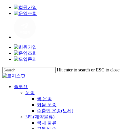
Skip
to
main
content
Hit enter to search or ESC to close
Close
Search
Menu
솔루션
운송
퀵 운송
화물 운송
수출입 운송(보세)
3PL(계약물류)
국내 물류
공동 배송