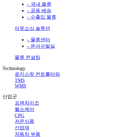
– 국내 물류
– 공동 배송
– 수출입 물류
아웃소싱 솔루션
– 물류센터
– 문서수발실
물류 컨설팅
Technology
로지스팟 컨트롤타워
TMS
WMS
산업군
프랜차이즈
헬스케어
CPG
저온식품
산업재
자동차 부품