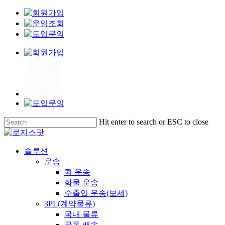
Skip
to
main
content
Hit enter to search or ESC to close
Close
Search
Menu
솔루션
운송
퀵 운송
화물 운송
수출입 운송(보세)
3PL(계약물류)
국내 물류
공동 배송