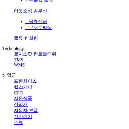
– 수출입 물류
아웃소싱 솔루션
– 물류센터
– 문서수발실
물류 컨설팅
Technology
로지스팟 컨트롤타워
TMS
WMS
산업군
프랜차이즈
헬스케어
CPG
저온식품
산업재
자동차 부품
전자기기
주류