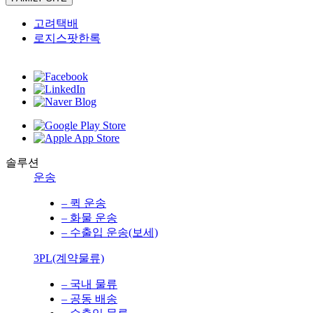
고려택배
로지스팟한록
솔루션
운송
– 퀵 운송
– 화물 운송
– 수출입 운송(보세)
3PL(계약물류)
– 국내 물류
– 공동 배송