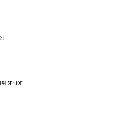
요!
 5F~10F