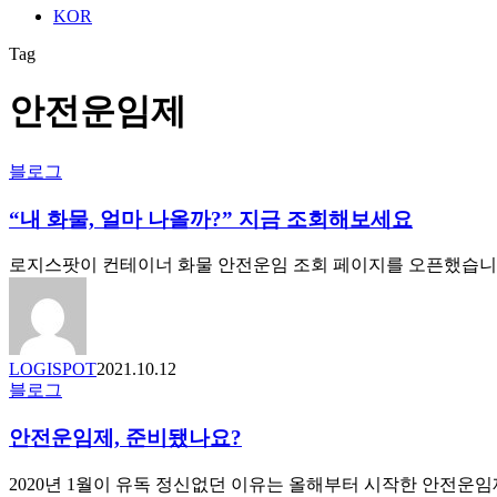
KOR
Tag
안전운임제
“내
블로그
화
“내 화물, 얼마 나올까?” 지금 조회해보세요
물,
얼
마
로지스팟이 컨테이너 화물 안전운임 조회 페이지를 오픈했습니다
나
올
까?”
지
LOGISPOT
2021.10.12
금
안
블로그
조
전
회
안전운임제, 준비됐나요?
운
해
임
보
제,
2020년 1월이 유독 정신없던 이유는 올해부터 시작한 안전운
세