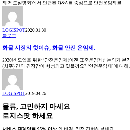
준
제 제도설명회'에서 언급된 Q&A를 중심으로 안전운임제를…
요
비
됐
나
요?
LOGISPOT
2020.01.30
화
블로그
물
화물 시장의 핫이슈, 화물 안전 운임제.
시
장
의
2020년 도입을 위한 ‘안전운임제(이전 표준운임제)’ 논의가
핫
(차주) 간의 긴장감이 형성되고 있을까요? ‘안전운임제`에 대해
이
슈,
화
물
LOGISPOT
2019.04.26
안
전
물류, 고민하지 마세요
운
임
로지스팟 하세요
제.
서비스 재계약률 95% 이상
의 비결, 직접 경험해보세요.