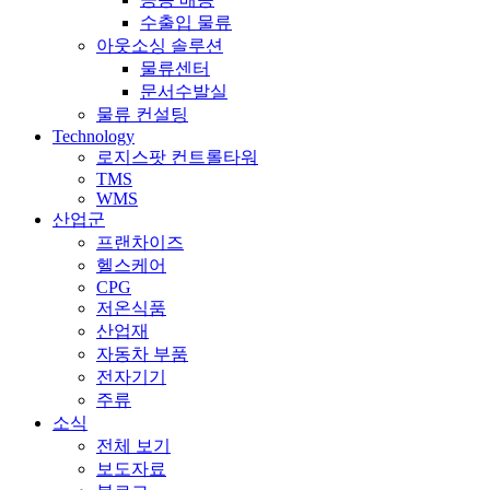
수출입 물류
아웃소싱 솔루션
물류센터
문서수발실
물류 컨설팅
Technology
로지스팟 컨트롤타워
TMS
WMS
산업군
프랜차이즈
헬스케어
CPG
저온식품
산업재
자동차 부품
전자기기
주류
소식
전체 보기
보도자료