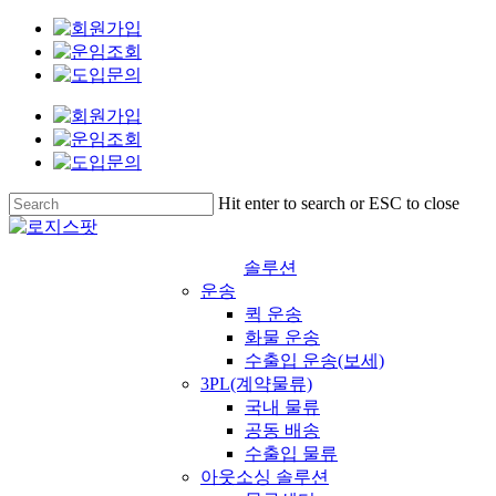
Skip
to
main
content
Hit enter to search or ESC to close
Close
Search
솔루션
운송
퀵 운송
화물 운송
수출입 운송(보세)
3PL(계약물류)
국내 물류
공동 배송
수출입 물류
아웃소싱 솔루션