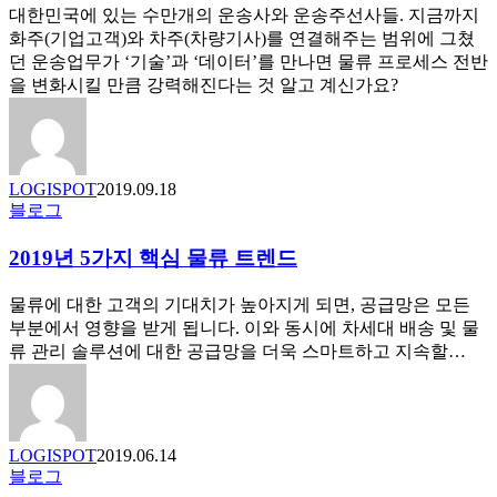
세
대한민국에 있는 수만개의 운송사와 운송주선사들. 지금까지
스
화주(기업고객)와 차주(차량기사)를 연결해주는 범위에 그쳤
를
던 운송업무가 ‘기술’과 ‘데이터’를 만나면 물류 프로세스 전반
혁
을 변화시킬 만큼 강력해진다는 것 알고 계신가요?
신
하
는
운
LOGISPOT
2019.09.18
송
2019
블로그
관
년
리
5
2019년 5가지 핵심 물류 트렌드
방
가
식
지
물류에 대한 고객의 기대치가 높아지게 되면, 공급망은 모든
의
핵
부분에서 영향을 받게 됩니다. 이와 동시에 차세대 배송 및 물
변
심
류 관리 솔루션에 대한 공급망을 더욱 스마트하고 지속할…
화.
물
류
트
렌
LOGISPOT
2019.06.14
드
“Digital
블로그
transformation