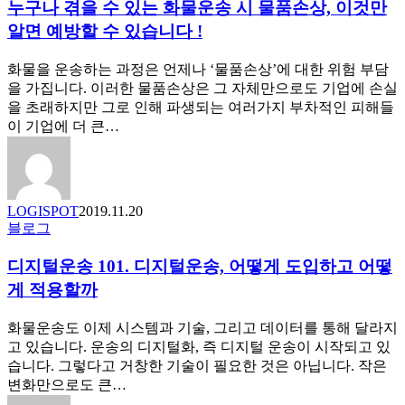
누구나 겪을 수 있는 화물운송 시 물품손상, 이것만
나
율
겪
화
알면 예방할 수 있습니다 !
을
하
수
는
화물을 운송하는 과정은 언제나 ‘물품손상’에 대한 위험 부담
있
전
을 가집니다. 이러한 물품손상은 그 자체만으로도 기업에 손실
는
략
을 초래하지만 그로 인해 파생되는 여러가지 부차적인 피해들
화
적
이 기업에 더 큰…
물
운
운
송
송
설
시
계
LOGISPOT
2019.11.20
물
하
디
블로그
품
기
지
손
디지털운송 101. 디지털운송, 어떻게 도입하고 어떻
털
상,
운
게 적용할까
이
송
것
101.
화물운송도 이제 시스템과 기술, 그리고 데이터를 통해 달라지
만
디
고 있습니다. 운송의 디지털화, 즉 디지털 운송이 시작되고 있
알
지
습니다. 그렇다고 거창한 기술이 필요한 것은 아닙니다. 작은
면
털
변화만으로도 큰…
예
운
방