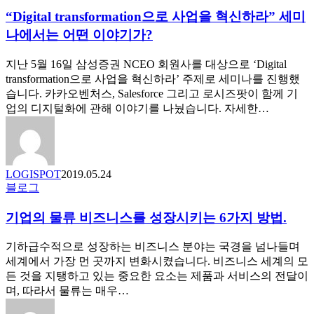
으
“Digital transformation으로 사업을 혁신하라” 세미
로
나에서는 어떤 이야기가?
사
업
지난 5월 16일 삼성증권 NCEO 회원사를 대상으로 ‘Digital
을
transformation으로 사업을 혁신하라’ 주제로 세미나를 진행했
혁
습니다. 카카오벤처스, Salesforce 그리고 로시즈팟이 함께 기
신
업의 디지털화에 관해 이야기를 나눴습니다. 자세한…
하
라”
세
미
나
LOGISPOT
2019.05.24
기
블로그
에
업
서
기업의 물류 비즈니스를 성장시키는 6가지 방법.
의
는
물
어
류
기하급수적으로 성장하는 비즈니스 분야는 국경을 넘나들며
떤
비
세계에서 가장 먼 곳까지 변화시켰습니다. 비즈니스 세계의 모
이
즈
든 것을 지탱하고 있는 중요한 요소는 제품과 서비스의 전달이
야
니
며, 따라서 물류는 매우…
기
스
가?