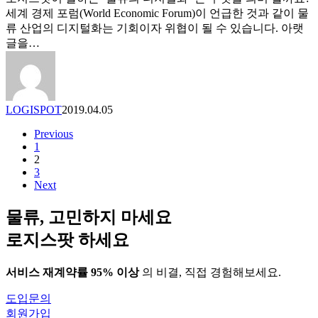
디
세계 경제 포럼(World Economic Forum)이 언급한 것과 같이 물
지
류 산업의 디지털화는 기회이자 위협이 될 수 있습니다. 아랫
털
글을…
화:
위
협
과
LOGISPOT
2019.04.05
기
회.
Previous
1
2
3
Next
물류, 고민하지 마세요
로지스팟 하세요
서비스 재계약률 95% 이상
의 비결, 직접 경험해보세요.
도입문의
회원가입