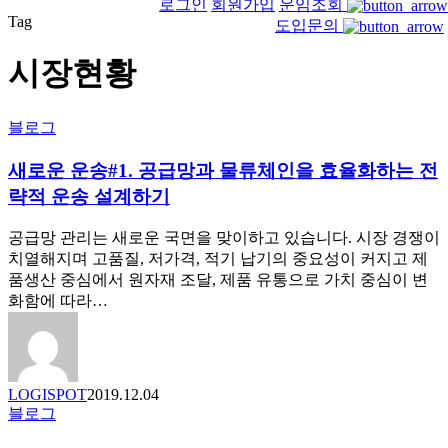
로그인
회원가입
운임조회
Tag
도입문의
시장현황
새
블로그
로
새로운 운송#1. 공급망과 물류체인을 효율화하는 전
운
운
략적 운송 설계하기
송
#1.
공급망 관리는 새로운 국면을 맞이하고 있습니다. 시장 경쟁이
공
치열해지며 고품질, 저가격, 적기 납기의 중요성이 커지고 제
급
품생산 중심에서 원자재 조달, 제품 유통으로 가치 중심이 변
망
화함에 따라…
과
물
류
체
LOGISPOT
2019.12.04
인
누
블로그
을
구
효