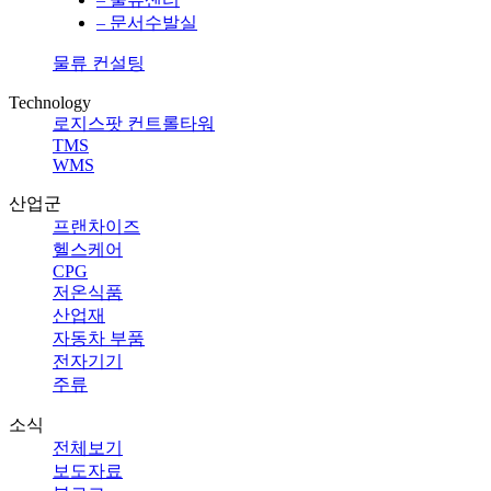
– 문서수발실
물류 컨설팅
Technology
로지스팟 컨트롤타워
TMS
WMS
산업군
프랜차이즈
헬스케어
CPG
저온식품
산업재
자동차 부품
전자기기
주류
소식
전체보기
보도자료