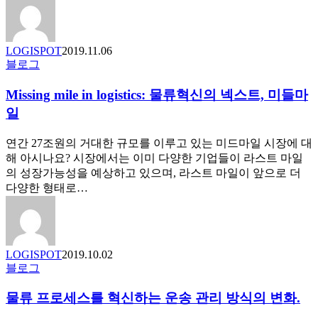
송,
할
어
수
떻
있
LOGISPOT
2019.11.06
게
습
Missing
블로그
도
니
mile
입
in
다
Missing mile in logistics: 물류혁신의 넥스트, 미들마
하
logistics:
!
고
일
물
어
류
떻
연간 27조원의 거대한 규모를 이루고 있는 미드마일 시장에 대
혁
게
해 아시나요? 시장에서는 이미 다양한 기업들이 라스트 마일
신
적
의 성장가능성을 예상하고 있으며, 라스트 마일이 앞으로 더
의
용
다양한 형태로…
넥
할
스
까
트,
미
들
LOGISPOT
2019.10.02
마
물
블로그
일
류
물류 프로세스를 혁신하는 운송 관리 방식의 변화.
프
로