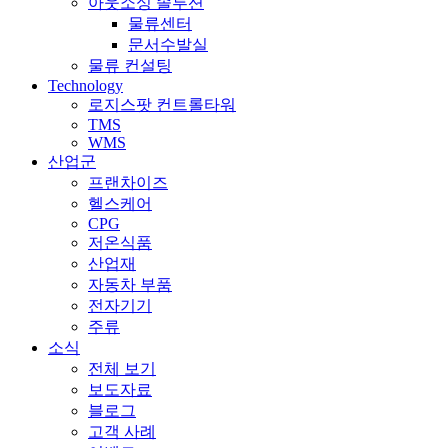
아웃소싱 솔루션
물류센터
문서수발실
물류 컨설팅
Technology
로지스팟 컨트롤타워
TMS
WMS
산업군
프랜차이즈
헬스케어
CPG
저온식품
산업재
자동차 부품
전자기기
주류
소식
전체 보기
보도자료
블로그
고객 사례