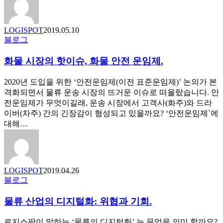
를
성
장
LOGISPOT
2019.05.10
시
화
블로그
키
물
는
화물 시장의 핫이슈, 화물 안전 운임제.
시
6
장
가
의
2020년 도입을 위한 ‘안전운임제(이전 표준운임제)’ 논의가 본
지
핫
격화되면서 물류 운송 시장의 뜨거운 이슈로 떠올랐습니다. 안
방
이
전운임제가 무엇이길래, 운송 시장에서 고객사(화주)와 드라
법.
슈,
이버(차주) 간의 긴장감이 형성되고 있을까요? ‘안전운임제`에
화
대해…
물
안
전
운
LOGISPOT
2019.04.26
임
물
블로그
제.
류
물류 산업의 디지털화: 위협과 기회.
산
업
의
로지스팟이 말하는 ‘물류의 디지털화’ 는 무엇을 의미 할까요?