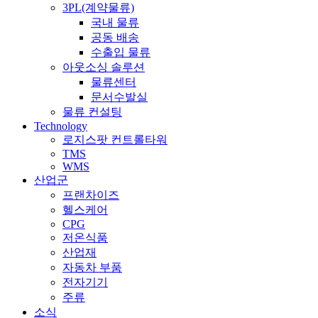
3PL(계약물류)
국내 물류
공동 배송
수출입 물류
아웃소싱 솔루션
물류센터
문서수발실
물류 컨설팅
Technology
로지스팟 컨트롤타워
TMS
WMS
산업군
프랜차이즈
헬스케어
CPG
저온식품
산업재
자동차 부품
전자기기
주류
소식