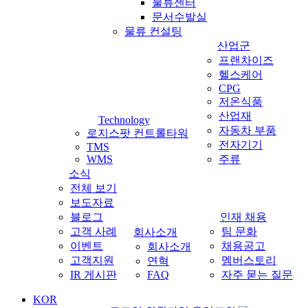
물류센터
문서수발실
물류 컨설팅
산업군
프랜차이즈
헬스케어
CPG
저온식품
산업재
Technology
자동차 부품
로지스팟 컨트롤타워
전자기기
TMS
WMS
주류
소식
전체 보기
보도자료
블로그
인재 채용
고객 사례
팀 문화
회사소개
이벤트
채용공고
회사소개
고객지원
멤버스토리
연혁
IR 게시판
FAQ
자주 묻는 질문
KOR