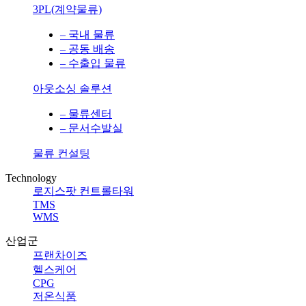
3PL(계약물류)
– 국내 물류
– 공동 배송
– 수출입 물류
아웃소싱 솔루션
– 물류센터
– 문서수발실
물류 컨설팅
Technology
로지스팟 컨트롤타워
TMS
WMS
산업군
프랜차이즈
헬스케어
CPG
저온식품