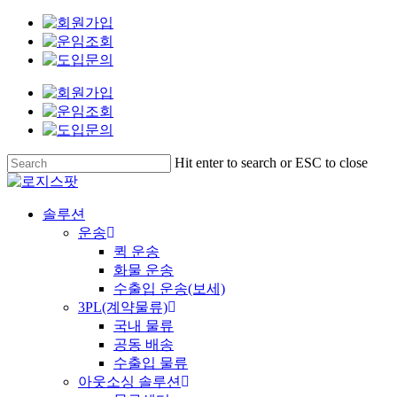
Skip
to
main
content
Hit enter to search or ESC to close
Close
Search
Menu
솔루션
운송
퀵 운송
화물 운송
수출입 운송(보세)
3PL(계약물류)
국내 물류
공동 배송
수출입 물류
아웃소싱 솔루션