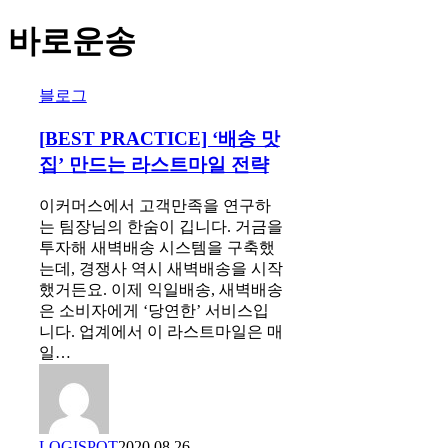
바로운송
[BEST
블로그
PRACTICE]
‘배
[BEST PRACTICE] ‘배송 맛
송
집’ 만드는 라스트마일 전략
맛
집’
이커머스에서 고객만족을 연구하
만
는 팀장님의 한숨이 깁니다. 거금을
드
투자해 새벽배송 시스템을 구축했
는
는데, 경쟁사 역시 새벽배송을 시작
라
했거든요. 이제 익일배송, 새벽배송
스
은 소비자에게 ‘당연한’ 서비스입
트
니다. 업계에서 이 라스트마일은 매
마
일…
일
전
략
LOGISPOT
2020.08.26