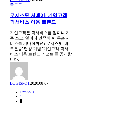
로
블로그
지
로지스팟 서베이: 기업고객
스
팟
퀵서비스 이용 트렌드
서
베
기업고객은 퀵서비스를 얼마나 자
이:
주 쓰고, 얼마나 만족하며, 무슨 서
기
비스를 기대할까요? 로지스팟 '바
업
로운송' 런칭 기념 '기업고객 퀵서
고
비스 이용 트렌드 리포트'를 공개합
객
니다.
퀵
서
비
스
LOGISPOT
2020.08.07
이
용
Previous
트
1
렌
2
드