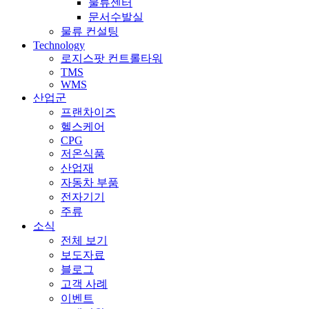
물류센터
문서수발실
물류 컨설팅
Technology
로지스팟 컨트롤타워
TMS
WMS
산업군
프랜차이즈
헬스케어
CPG
저온식품
산업재
자동차 부품
전자기기
주류
소식
전체 보기
보도자료
블로그
고객 사례
이벤트