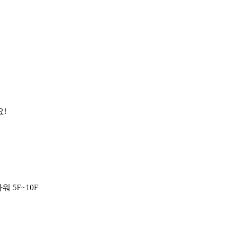
요!
 5F~10F