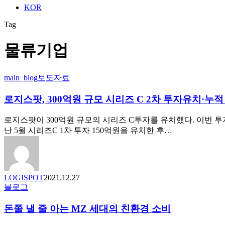
KOR
Tag
물류기업
로
main_blog
보도자료
지
로지스팟, 300억원 규모 시리즈 C 2차 투자유치 ·누적
스
팟,
300
로지스팟이 300억원 규모의 시리즈 C투자를 유치했다. 이번
억
난 5월 시리즈C 1차 투자 150억원을 유치한 후…
원
규
모
시
LOGISPOT
2021.12.27
리
돈
블로그
즈
쭐
C
돈쭐 낼 줄 아는 MZ 세대의 친환경 소비
낼
2
줄
차