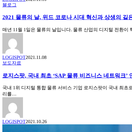
배
위
2021
블로그
달
해
물
시
노
류
2021 물류의 날, 위드 코로나 시대 혁신과 상생의 
키
력
의
신
날,
매년 11월 1일은 물류의 날입니다. 물류 산업의 디지털 전환이
분?!
위
드
코
로
LOGISPOT
2021.11.08
나
로
보도자료
시
지
대
로지스팟, 국내 최초 ‘SAP 물류 비즈니스 네트워크’ 
스
혁
팟,
신
국
국내 1위 디지털 통합 물류 서비스 기업 로지스팟이 국내 최초로
과
내
리를…
상
최
생
초
의
‘SAP
길
물
은
LOGISPOT
2021.10.26
류
사
무
비