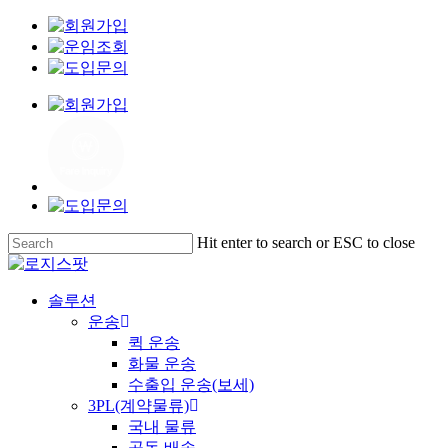
Skip
to
main
content
Hit enter to search or ESC to close
Close
Search
Menu
솔루션
운송
퀵 운송
화물 운송
수출입 운송(보세)
3PL(계약물류)
국내 물류
공동 배송