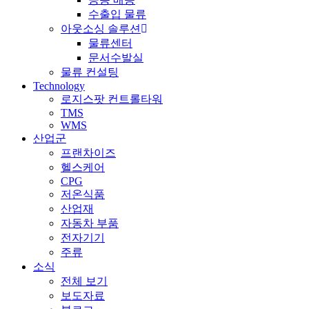
수출입 물류
아웃소싱 솔루션
물류센터
문서수발실
물류 컨설팅
Technology
로지스팟 컨트롤타워
TMS
WMS
산업군
프랜차이즈
헬스케어
CPG
저온식품
산업재
자동차 부품
전자기기
주류
소식
전체 보기
보도자료