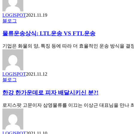
대
송
폭
파
LOGISPOT
2021.11.19
줄
트
물
블로그
어
너
류
“작
대
물류운송상식: LTL운송 VS FTL운송
운
년
상
송
65%
요
상
에
기업은 화물의 양, 특징 등에 따라 더 효율적인 운송 방식을 결
소
식:
서
수
LTL
올
지
운
해
원,
송
33%
LOGISPOT
2021.11.12
운
VS
응
한
블로그
송
FTL
답”
강
운
서
한강 한가운데로 피자 배달시키신 분?!
한
송
비
가
스
운
로지스팟 고문이자 삼영물류를 이끄는 이상근 대표님을 만나 최
선
데
순
로
환
피
유
자
지
LOGISPOT
2021.11.10