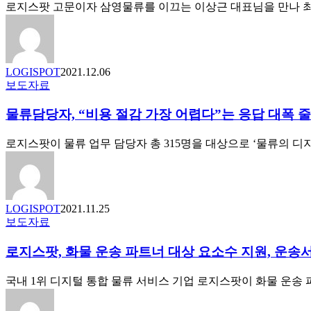
아
로지스팟 고문이자 삼영물류를 이끄는 이상근 대표님을 만나 최
투
는
자
MZ
유
세
치 ·
대
누
LOGISPOT
2021.12.06
의
적
물
보도자료
친
투
류
환
자
물류담당자, “비용 절감 가장 어렵다”는 응답 대폭 줄
담
경
금
당
소
574
자,
로지스팟이 물류 업무 담당자 총 315명을 대상으로 ‘물류의 디
비
억
“비
원
용
절
감
LOGISPOT
2021.11.25
가
로
보도자료
장
지
어
로지스팟, 화물 운송 파트너 대상 요소수 지원, 운
스
렵
팟,
다”는
화
국내 1위 디지털 통합 물류 서비스 기업 로지스팟이 화물 운송
응
물
답
운