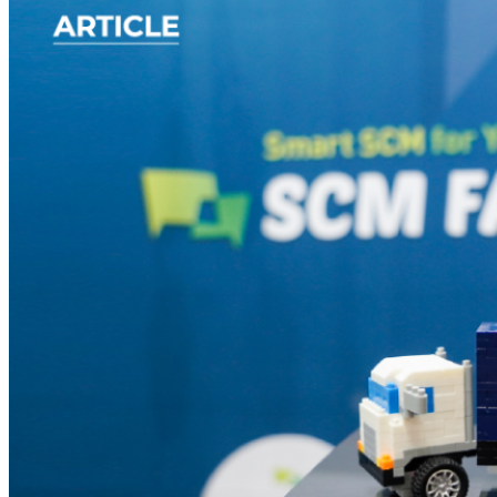
진
엇
즈
으
일
니
로
까
스
보
네
는
트
SCM
워
FAIR
크’
2021
연
후
동
기