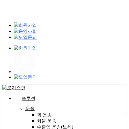
Skip
to
main
content
Menu
솔루션
운송
퀵 운송
화물 운송
수출입 운송(보세)