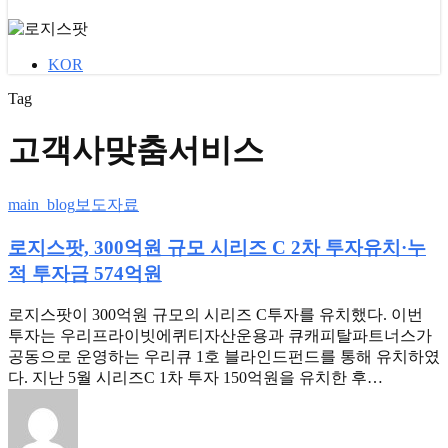
KOR
Tag
고객사맞춤서비스
로
main_blog
보도자료
지
로지스팟, 300억원 규모 시리즈 C 2차 투자유치 ·누
스
팟,
적 투자금 574억원
300
억
로지스팟이 300억원 규모의 시리즈 C투자를 유치했다. 이번
원
투자는 우리프라이빗에퀴티자산운용과 큐캐피탈파트너스가
규
공동으로 운영하는 우리큐 1호 블라인드펀드를 통해 유치하였
모
다. 지난 5월 시리즈C 1차 투자 150억원을 유치한 후…
시
리
즈