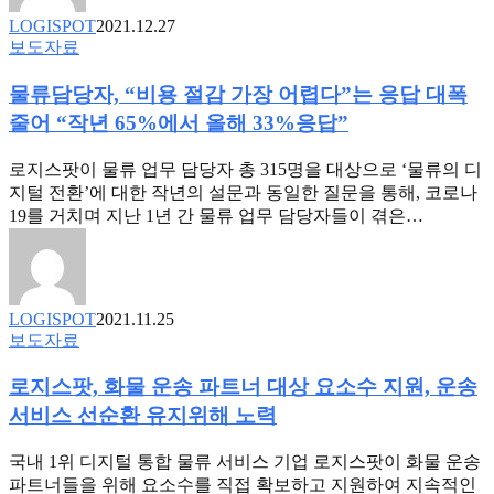
C
2
LOGISPOT
2021.12.27
차
물
보도자료
투
류
자
물류담당자, “비용 절감 가장 어렵다”는 응답 대폭
담
유
당
줄어 “작년 65%에서 올해 33%응답”
치 ·
자,
누
“비
로지스팟이 물류 업무 담당자 총 315명을 대상으로 ‘물류의 디
적
용
지털 전환’에 대한 작년의 설문과 동일한 질문을 통해, 코로나
투
절
19를 거치며 지난 1년 간 물류 업무 담당자들이 겪은…
자
감
금
가
574
장
억
어
LOGISPOT
2021.11.25
원
렵
로
보도자료
다”는
지
응
로지스팟, 화물 운송 파트너 대상 요소수 지원, 운송
스
답
팟,
서비스 선순환 유지위해 노력
대
화
폭
물
국내 1위 디지털 통합 물류 서비스 기업 로지스팟이 화물 운송
줄
운
파트너들을 위해 요소수를 직접 확보하고 지원하여 지속적인
어