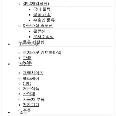
3PL(계약물류)
국내 물류
공동 배송
수출입 물류
아웃소싱 솔루션
물류센터
문서수발실
물류 컨설팅
Technology
로지스팟 컨트롤타워
TMS
WMS
산업군
프랜차이즈
헬스케어
CPG
저온식품
산업재
자동차 부품
전자기기
주류
소식