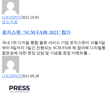
미
이
들
유
마
LOGISPOT
2021.10.01
일
로
보도자료
도
지
물
로지스팟, ‘SCM FAIR 2021’ 참가
스
류
팟,
혁
‘SCM
국내 1위 디지털 통합 물류 서비스 기업 로지스팟이 10월 6일
신
FAIR
부터 8일까지 3일간 진행되는 SCM FAIR 에 참여해 디지털통
잠
2021’
합운송에 대한 현장 상담 및 기념품 증정 이벤트를…
재
참
력
가
크
다
LOGISPOT
2021.09.28
로
지
스
팟,
더
존