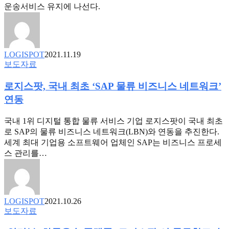
송
운송서비스 유지에 나선다.
“작
파
년
트
65%
너
에
대
서
LOGISPOT
2021.11.19
상
올
로
보도자료
요
해
지
소
33%
로지스팟, 국내 최초 ‘SAP 물류 비즈니스 네트워크’
스
수
응
팟,
연동
지
답”
국
원,
내
국내 1위 디지털 통합 물류 서비스 기업 로지스팟이 국내 최초
운
최
로 SAP의 물류 비즈니스 네트워크(LBN)와 연동을 추진한다.
송
초
세계 최대 기업용 소프트웨어 업체인 SAP는 비즈니스 프로세
서
‘SAP
스 관리를…
비
물
스
류
선
비
순
즈
환
LOGISPOT
2021.10.26
니
유
[인
보도자료
스
지
터
네
위