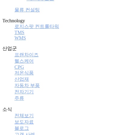
물류 컨설팅
Technology
로지스팟 컨트롤타워
TMS
WMS
산업군
프랜차이즈
헬스케어
CPG
저온식품
산업재
자동차 부품
전자기기
주류
소식
전체보기
보도자료
블로그
고객 사례