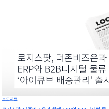
비
즈
온
과
함
께
ERP
와
B2B
디
지
털
물
류
결
합
한
‘아
이
큐
보도자료
브
배