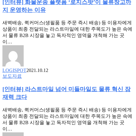
[인터뷰] 화물운송 플랫폼 ‘로지스팟’이 물류창고까
뷰]
트
해
화
워
지 운영하는 이유
노
물
크’
력
운
연
새벽배송, 퀵커머스(생필품 등 주문 즉시 배송) 등 이용자에게
송
동
상품이 최종 전달되는 라스트마일에 대한 주목도가 높은 속에
플
서 물류 B2B 시장을 놓고 독자적인 영역을 개척해 가는 곳
랫
이…
폼
‘로
지
스
LOGISPOT
2021.10.12
팟’이
[인
보도자료
물
터
류
[인터뷰] 라스트마일 넘어 미들마일도 물류 혁신 잠
뷰]
창
라
재력 크다
고
스
까
트
새벽배송, 퀵커머스(생필품 등 주문 즉시 배송) 등 이용자에게
지
마
상품이 최종 전달되는 라스트마일에 대한 주목도가 높은 속에
운
일
서 물류 B2B 시장을 놓고 독자적인 영역을 개척해 가는 곳
영
넘
이…
하
어
는