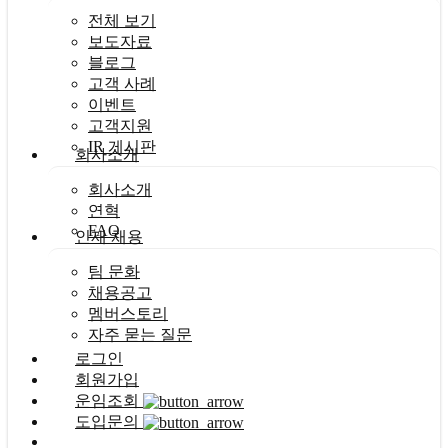
전체 보기
보도자료
블로그
고객 사례
이벤트
고객지원
IR 게시판
회사소개
회사소개
연혁
FAQ
인재 채용
팀 문화
채용공고
멤버스토리
자주 묻는 질문
로그인
회원가입
운임조회
도입문의
Menu