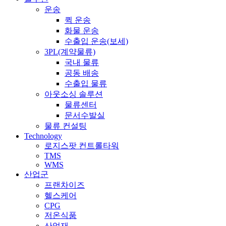
운송
퀵 운송
화물 운송
수출입 운송(보세)
3PL(계약물류)
국내 물류
공동 배송
수출입 물류
아웃소싱 솔루션
물류센터
문서수발실
물류 컨설팅
Technology
로지스팟 컨트롤타워
TMS
WMS
산업군
프랜차이즈
헬스케어
CPG
저온식품
산업재