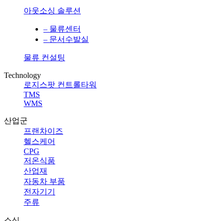
아웃소싱 솔루션
– 물류센터
– 문서수발실
물류 컨설팅
Technology
로지스팟 컨트롤타워
TMS
WMS
산업군
프랜차이즈
헬스케어
CPG
저온식품
산업재
자동차 부품
전자기기
주류
소식