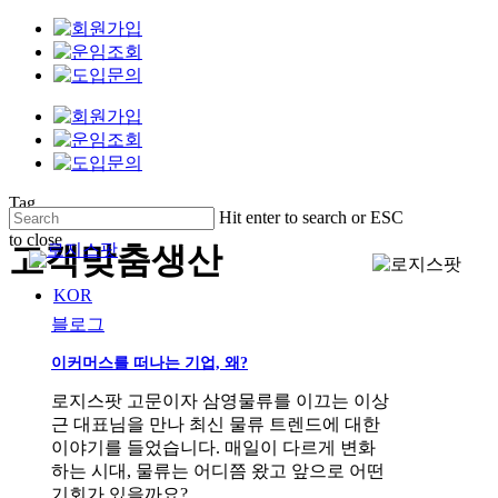
Skip
to
main
content
Tag
Hit enter to search or ESC
to close
고객맞춤생산
Close
Menu
Search
KOR
이
블로그
커
이커머스를 떠나는 기업, 왜?
머
스
로지스팟 고문이자 삼영물류를 이끄는 이상
를
근 대표님을 만나 최신 물류 트렌드에 대한
떠
이야기를 들었습니다. 매일이 다르게 변화
나
하는 시대, 물류는 어디쯤 왔고 앞으로 어떤
는
기회가 있을까요?