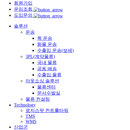
회원가입
운임조회
도입문의
솔루션
운송
퀵 운송
화물 운송
수출입 운송(보세)
3PL(계약물류)
국내 물류
공동 배송
수출입 물류
아웃소싱 솔루션
물류센터
문서수발실
물류 컨설팅
Technology
로지스팟 컨트롤타워
TMS
WMS
산업군