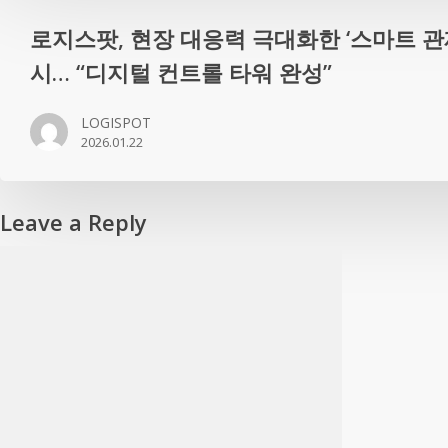
추
이
로
로지스팟, 현장 대응력 극대화한 ‘스마트 관
적”
버
지
로
시… “디지털 컨트롤 타워 완성”
앱
스
지
기
팟, 현
스
LOGISPOT
반
장
팟,
2026.01.22
현
대
기
장
응
업
운
력
전
Leave a Reply
영
극
용
고
대
문
도
화
서
화
한 ‘스
수
마
발
트
실
관
플
제’ 솔
랫
루