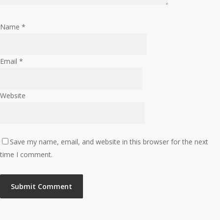
폼
션
‘로
출
지
Name
*
시… “디
편
지
함’
털
Email
*
라
컨
인
트
업
Website
롤
강
타
화
워
완
Save my name, email, and website in this browser for the next
성”
time I comment.