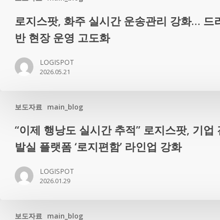
로
로지스팟, 화주 실시간 운송관리 강화… 드
지
반 현장 운영 고도화
스
팟,
LOGISPOT
화
2026.05.21
주
실
시
보도자료
main_blog
간
“이
“이제 행낭도 실시간 추적” 로지스팟, 기업
운
제
송
발실 플랫폼 ‘로지편함’ 라인업 강화
행
관
낭
리
LOGISPOT
도
강
2026.01.29
실
화…
시
드
간
보도자료
main_blog
라