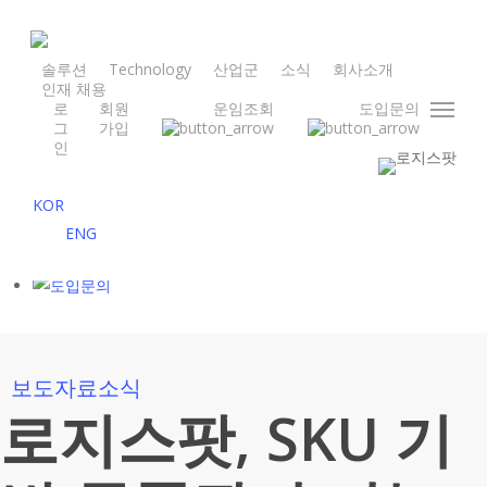
Skip
to
main
솔루션
Technology
산업군
소식
회사소개
인재 채용
content
로
회원
운임조회
도입문의
Menu
그
가입
인
KOR
ENG
보도자료
소식
로지스팟, SKU 기