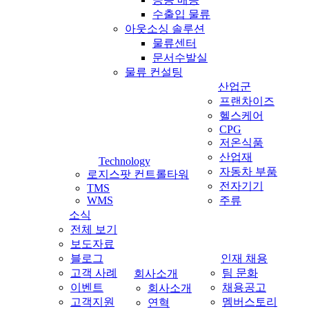
수출입 물류
아웃소싱 솔루션
물류센터
문서수발실
물류 컨설팅
산업군
프랜차이즈
헬스케어
CPG
저온식품
산업재
Technology
자동차 부품
로지스팟 컨트롤타워
전자기기
TMS
WMS
주류
소식
전체 보기
보도자료
블로그
인재 채용
고객 사례
팀 문화
회사소개
이벤트
채용공고
회사소개
고객지원
멤버스토리
연혁