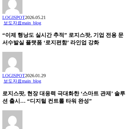
실
시
간
LOGISPOT
2026.05.21
운
“이
보도자료
main_blog
송
제
관
“이제 행낭도 실시간 추적” 로지스팟, 기업 전용 문
행
리
낭
서수발실 플랫폼 ‘로지편함’ 라인업 강화
강
도
화…
실
드
시
라
간
이
추
버
LOGISPOT
2026.01.29
적”
앱
로
보도자료
main_blog
로
기
지
지
반
로지스팟, 현장 대응력 극대화한 ‘스마트 관제’ 솔루
스
스
현
팟, 현
션 출시… “디지털 컨트롤 타워 완성”
팟,
장
장
기
운
대
업
영
응
전
고
력
용
도