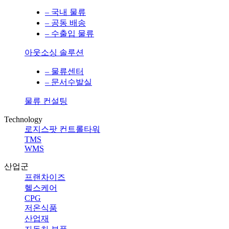
– 국내 물류
– 공동 배송
– 수출입 물류
아웃소싱 솔루션
– 물류센터
– 문서수발실
물류 컨설팅
Technology
로지스팟 컨트롤타워
TMS
WMS
산업군
프랜차이즈
헬스케어
CPG
저온식품
산업재