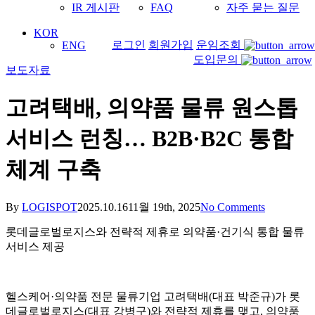
IR 게시판
FAQ
자주 묻는 질문
KOR
로그인
회원가입
운임조회
ENG
도입문의
보도자료
고려택배, 의약품 물류 원스톱
서비스 런칭… B2B·B2C 통합
체계 구축
By
LOGISPOT
2025.10.16
11월 19th, 2025
No Comments
롯데글로벌로지스와 전략적 제휴로 의약품·건기식 통합 물류
서비스 제공
헬스케어·의약품 전문 물류기업 고려택배(대표 박준규)가 롯
데글로벌로지스(대표 강병구)와 전략적 제휴를 맺고, 의약품