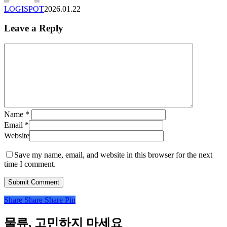
극
문
화
LOGISPOT
2026.01.22
대
서
화
수
Leave a Reply
한 ‘스
발
마
실
트
플
관
랫
제’ 솔
폼
루
‘로
션
지
출
편
Name
*
시… “디
함’
Email
*
지
라
Website
털
인
컨
업
Save my name, email, and website in this browser for the next
트
강
time I comment.
롤
화
타
워
Share
Share
Share
Pin
완
성”
물류, 고민하지 마세요