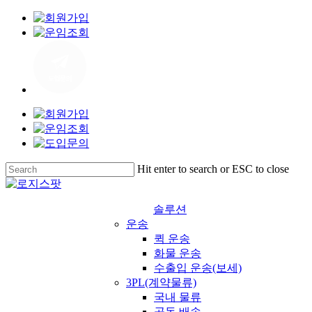
Skip
to
main
content
Hit enter to search or ESC to close
Close
Search
솔루션
운송
퀵 운송
화물 운송
수출입 운송(보세)
3PL(계약물류)
국내 물류
공동 배송