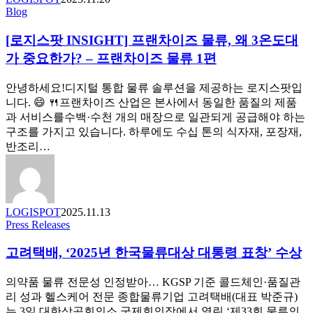
[로
Blog
트:
지
좋
[로지스팟 INSIGHT] 프랜차이즈 물류, 왜 3온도대
스
은
팟
가 중요한가? – 프랜차이즈 물류 1편
물
INSIGHT]
류
프
파
안녕하세요!디지털 통합 물류 솔루션을 제공하는 로지스팟입
랜
트
니다. 😄 🍴프랜차이즈 산업은 본사에서 동일한 품질의 제품
차
너
과 서비스를수백·수천 개의 매장으로 일관되게 공급해야 하는
이
를
구조를 가지고 있습니다. 하루에도 수십 톤의 식자재, 포장재,
즈
선
반조리…
물
택
류,
하
왜
는
3
법
LOGISPOT
2025.11.13
온
–
고
Press Releases
도
프
려
대
랜
고려택배, ‘2025년 한국물류대상 대통령 표창’ 수상
택
가
차
배,
중
이
의약품 물류 전문성 인정받아… KGSP 기준 콜드체인·품질관
‘2025
요
즈
년
리 성과 헬스케어 전문 종합물류기업 고려택배(대표 박준규)
한
물
한
는 3일 대한상공회의소 국제회의장에서 열린 ‘제33회 물류의