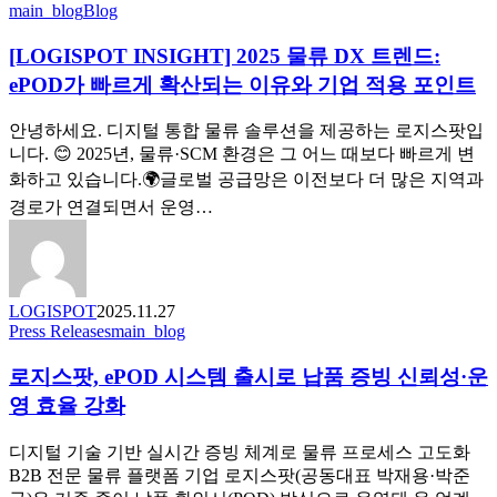
[LOGISPOT
main_blog
Blog
INSIGHT]
2025
[LOGISPOT INSIGHT] 2025 물류 DX 트렌드:
물
ePOD가 빠르게 확산되는 이유와 기업 적용 포인트
류
DX
안녕하세요. 디지털 통합 물류 솔루션을 제공하는 로지스팟입
트
니다. 😊 2025년, 물류·SCM 환경은 그 어느 때보다 빠르게 변
렌
화하고 있습니다.🌍글로벌 공급망은 이전보다 더 많은 지역과
드:
ePOD
경로가 연결되면서 운영…
가
빠
르
게
LOGISPOT
2025.11.27
확
로
Press Releases
main_blog
산
지
되
로지스팟, ePOD 시스템 출시로 납품 증빙 신뢰성·운
스
는
팟,
영 효율 강화
이
ePOD
유
시
디지털 기술 기반 실시간 증빙 체계로 물류 프로세스 고도화
와
스
B2B 전문 물류 플랫폼 기업 로지스팟(공동대표 박재용·박준
기
템