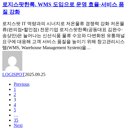
로지스팟한록, WMS 도입으로 운영 효율·서비스 품
스
월
팟
질 강화
간)
한
프
록,
로지스팟 IT 역량과의 시너지로 저온물류 경쟁력 강화 저온물
로
WMS
류(편의점•할인점) 전문기업 로지스팟한록(공동대표 김완수·
모
도
송상만)은 늘어나는 신선식품 물류 수요와 다변화된 유통채널
션
입
요구에 대응해 고객 서비스 품질을 높이기 위해 창고관리시스
으
템(WMS, Warehouse Management System)을…
로
운
영
효
LOGISPOT
2025.09.25
율
·
Previous
서
1
비
2
스
3
4
품
5
질
…
강
35
화
Next