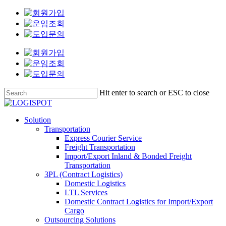
Skip
Clo
to
Me
main
content
Hit enter to search or ESC to close
Close
Search
Menu
Solution
Transportation
Express Courier Service
Freight Transportation
Import/Export Inland & Bonded Freight
Transportation
3PL (Contract Logistics)
Domestic Logistics
LTL Services
Domestic Contract Logistics for Import/Export
Cargo
Outsourcing Solutions