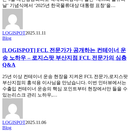
가?
류
국
날’ 기념식에서 ‘2025년 한국물류대상 대통령 표창’을…
–
2
물
프
편
류
랜
대
차
상
이
LOGISPOT
2025.11.11
대
즈
[LOGISPOT]
Blog
통
FCL
물
령
전
류
[LOGISPOT] FCL 전문가가 공개하는 컨테이너 운
표
문
1
송 노하우 – 로지스팟 부산지점 FCL 전문가의 심층
창’
편
가
Q&A
수
가
상
공
25년 이상 컨테이너 운송 현장을 지켜온 FCL 전문가,로지스팟
개
부산지점의 홍석용 이사님을 만났습니다. 이번 인터뷰에서는
하
수출입 컨테이너 운송의 핵심 포인트부터 현장에서만 들을 수
는
있는리스크 관리 노하우,…
컨
테
이
너
LOGISPOT
2025.11.06
운
[LOGISPOT
Blog
송