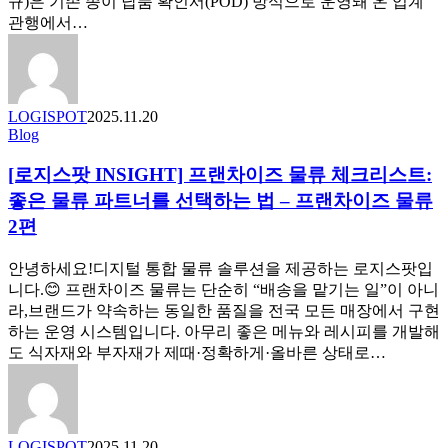
규)은 기존 종이 납품 확인서(POD) 방식으로 운영돼 온 업계
업
출
관행에서…
적
시
용
로
포
납
인
품
트
LOGISPOT
2025.11.20
증
[로
Blog
빙
지
신
[로지스팟 INSIGHT] 프랜차이즈 물류 체크리스트:
스
뢰
팟
좋은 물류 파트너를 선택하는 법 – 프랜차이즈 물류
성
INSIGHT]
·
2편
프
운
랜
영
안녕하세요!디지털 통합 물류 솔루션을 제공하는 로지스팟입
차
효
니다.😊 프랜차이즈 물류는 단순히 “배송을 맡기는 일”이 아니
이
율
라,브랜드가 약속하는 동일한 품질을 전국 모든 매장에서 구현
즈
강
하는 운영 시스템입니다. 아무리 좋은 메뉴와 레시피를 개발해
물
화
도 식자재와 부자재가 제때·정확하게·올바른 상태로…
류
체
크
리
스
LOGISPOT
2025.11.20