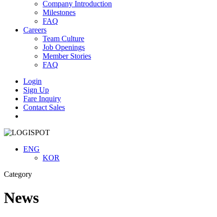
Company Introduction
Milestones
FAQ
Careers
Team Culture
Job Openings
Member Stories
FAQ
Login
Sign Up
Fare Inquiry
Contact Sales
Menu
ENG
KOR
Category
News