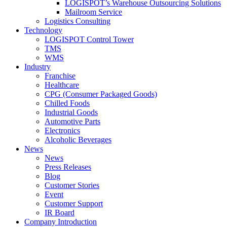
LOGISPOT’s Warehouse Outsourcing Solutions
Mailroom Service
Logistics Consulting
Technology
LOGISPOT Control Tower
TMS
WMS
Industry
Franchise
Healthcare
CPG (Consumer Packaged Goods)
Chilled Foods
Industrial Goods
Automotive Parts
Electronics
Alcoholic Beverages
News
News
Press Releases
Blog
Customer Stories
Event
Customer Support
IR Board
Company Introduction