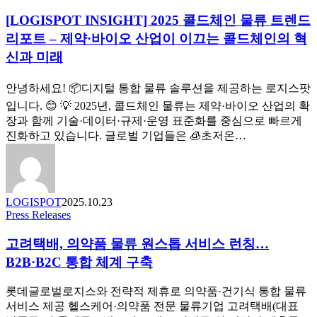
INSIGHT]
노
2025
[LOGISPOT INSIGHT] 2025 콜드체인 물류 트렌드
하
콜
리포트 – 제약·바이오 산업이 이끄는 콜드체인의 혁
우
드
–
신과 미래
체
로
인
지
안녕하세요! 📦디지털 통합 물류 솔루션을 제공하는 로지스팟
물
스
류
입니다. 😊 💡 2025년, 콜드체인 물류는 제약·바이오 산업의 확
팟
트
장과 함께 기술·데이터·규제·운영 표준화를 중심으로 빠르게
부
렌
진화하고 있습니다. 글로벌 기업들은 🧊초저온…
산
드
지
리
점
포
FCL
트
전
LOGISPOT
2025.10.23
–
문
고
Press Releases
제
가
려
약
고려택배, 의약품 물류 원스톱 서비스 런칭…
의
택
·
심
배,
B2B·B2C 통합 체계 구축
바
층
의
이
Q&A
약
롯데글로벌로지스와 전략적 제휴로 의약품·건기식 통합 물류
오
품
서비스 제공 헬스케어·의약품 전문 물류기업 고려택배(대표
산