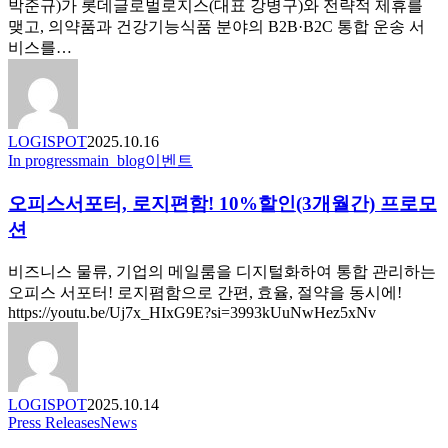
물
박준규)가 롯데글로벌로지스(대표 강병구)와 전략적 제휴를
업
류
맺고, 의약품과 건강기능식품 분야의 B2B·B2C 통합 운송 서
이
원
비스를…
이
스
끄
톱
는
서
콜
비
드
LOGISPOT
2025.10.16
스
체
오
In progress
main_blog
이벤트
런
인
피
칭…
의
오피스서포터, 로지편함! 10%할인(3개월간) 프로모
스
B2B·B2C
혁
서
션
통
신
포
합
과
터,
비즈니스 물류, 기업의 메일룸을 디지털화하여 통합 관리하는
체
미
로
오피스 서포터! 로지폄함으로 간편, 효율, 절약을 동시에!
계
래
지
https://youtu.be/Uj7x_HIxG9E?si=3993kUuNwHez5xNv
구
편
축
함!
10%
할
LOGISPOT
2025.10.14
인
로
Press Releases
News
(3
지
개