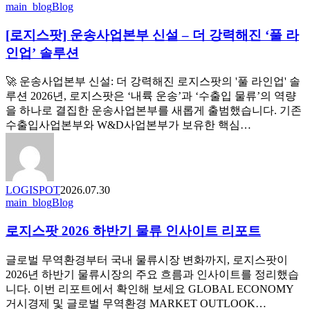
[로
main_blog
Blog
지
[로지스팟] 운송사업본부 신설 – 더 강력해진 ‘풀 라
스
팟]
인업’ 솔루션
운
송
🚀 운송사업본부 신설: 더 강력해진 로지스팟의 '풀 라인업' 솔
사
루션 2026년, 로지스팟은 ‘내륙 운송’과 ‘수출입 물류’의 역량
업
을 하나로 결집한 운송사업본부를 새롭게 출범했습니다. 기존
본
수출입사업본부와 W&D사업본부가 보유한 핵심…
부
신
설
–
LOGISPOT
2026.07.30
더
로
main_blog
Blog
강
지
력
로지스팟 2026 하반기 물류 인사이트 리포트
스
해
팟
진
글로벌 무역환경부터 국내 물류시장 변화까지, 로지스팟이
2026
‘풀
하
2026년 하반기 물류시장의 주요 흐름과 인사이트를 정리했습
라
반
니다. 이번 리포트에서 확인해 보세요 GLOBAL ECONOMY
인
기
거시경제 및 글로벌 무역환경 MARKET OUTLOOK…
업’