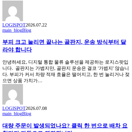
물
솔
류
루
인
션
사
LOGISPOT
2026.07.22
이
부
main_blog
Blog
트
피
리
부피 크고 눌리면 끝나는 골판지, 운송 방식부터 달
크
포
고
라야 합니다
트
눌
리
안녕하세요, 디지털 통합 물류 솔루션을 제공하는 로지스팟입
면
니다. 골판지는 가볍지만, 골판지 운송은 결코 '가볍지' 않습니
끝
다. 부피가 커서 차량 적재 효율은 떨어지고, 한 번 눌리거나 젖
나
으면 상품 가치가…
는
골
판
지,
LOGISPOT
2026.07.08
운
대
main_blog
Blog
송
량
방
대량 주문이 발생되었나요? 클릭 한 번으로 배차 요
주
식