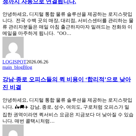
문
청까지 자동으로 연결됩니다.
부
이
터
발
안녕하세요, 디지털 통합 물류 솔루션을 제공하는 로지스팟입
달
생
니다. 전국 수백 곳의 매장, 대리점, 서비스센터를 관리하는 물
라
되
류 관리자분들은 매일 아침 출근하자마자 밀려드는 전화와 이
야
었
메일을 마주하게 됩니다. "OO…
합
나
니
요?
다
클
릭
LOGISPOT
2026.06.26
한
강
main_blog
Blog
번
남
으
강남·종로 오피스들의 퀵 비용이 ‘합리적’으로 낮아
·
로
종
진 비결
배
로
차
오
안녕하세요, 디지털 통합 물류 솔루션을 제공하는 로지스팟입
요
피
니다. 🛵🚚✈️ 강남, 종로, 성수, 여의도, 구로처럼 오피스가 밀
청
스
집한 권역이라면 퀵서비스 요금은 지금보다 더 낮아질 수 있습
까
들
니다. 매번 콜택시처럼…
지
의
자
퀵
동