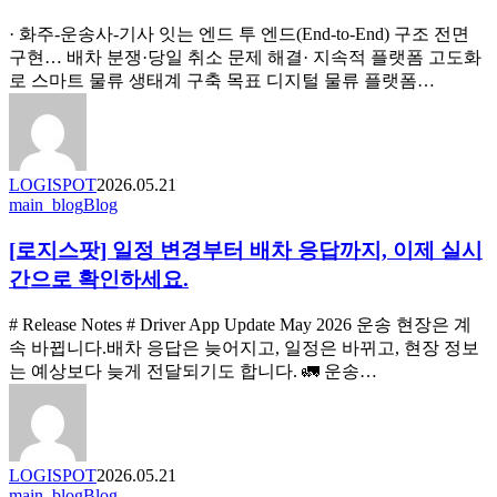
화
번
주
에
· 화주-운송사-기사 잇는 엔드 투 엔드(End-to-End) 구조 전면
실
관
구현… 배차 분쟁·당일 취소 문제 해결· 지속적 플랫폼 고도화
시
리
로 스마트 물류 생태계 구축 목표 디지털 물류 플랫폼…
간
하
운
세
송
요
관
LOGISPOT
2026.05.21
리
[로
main_blog
Blog
강
지
화…
[로지스팟] 일정 변경부터 배차 응답까지, 이제 실시
스
드
팟]
간으로 확인하세요.
라
일
이
정
# Release Notes # Driver App Update May 2026 운송 현장은 계
버
변
속 바뀝니다.배차 응답은 늦어지고, 일정은 바뀌고, 현장 정보
앱
경
는 예상보다 늦게 전달되기도 합니다. 🚛 운송…
기
부
반
터
현
배
장
차
운
LOGISPOT
2026.05.21
응
[로
main_blog
Blog
영