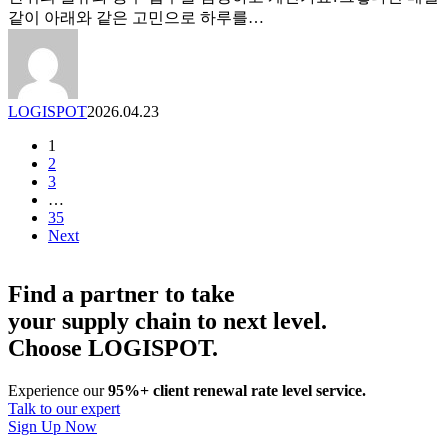
제
같이 아래와 같은 고민으로 하루를…
한
곳
에
서
LOGISPOT
2026.04.23
끝
냅
1
니
2
다
3
–
…
로
35
Next
지
스
팟
Find a partner to take
통
your supply chain to next level.
합
퀵
Choose LOGISPOT.
솔
루
Experience our
95%+ client renewal rate level service.
션
Talk to our expert
Sign Up Now