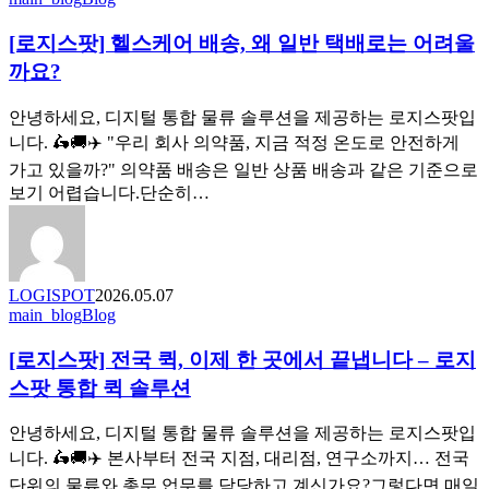
답
지
고
까
[로지스팟] 헬스케어 배송, 왜 일반 택배로는 어려울
스
도
지,
팟]
화
까요?
이
헬
제
스
안녕하세요, 디지털 통합 물류 솔루션을 제공하는 로지스팟입
실
케
니다. 🛵🚚✈️ "우리 회사 의약품, 지금 적정 온도로 안전하게
시
어
가고 있을까?" 의약품 배송은 일반 상품 배송과 같은 기준으로
간
배
보기 어렵습니다.단순히…
으
송,
로
왜
확
일
인
반
하
LOGISPOT
2026.05.07
택
세
[로
main_blog
Blog
배
요.
지
로
[로지스팟] 전국 퀵, 이제 한 곳에서 끝냅니다 – 로지
스
는
팟]
스팟 통합 퀵 솔루션
어
전
려
국
안녕하세요, 디지털 통합 물류 솔루션을 제공하는 로지스팟입
울
퀵,
까
니다. 🛵🚚✈️ 본사부터 전국 지점, 대리점, 연구소까지… 전국
이
요?
단위의 물류와 총무 업무를 담당하고 계신가요?그렇다면 매일