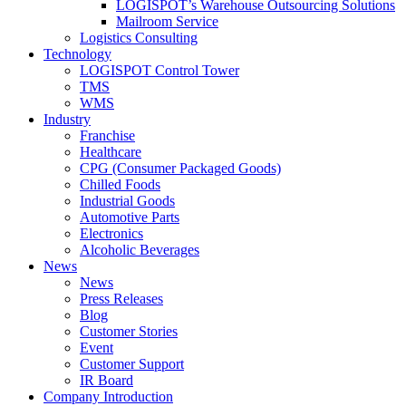
LOGISPOT’s Warehouse Outsourcing Solutions
Mailroom Service
Logistics Consulting
Technology
LOGISPOT Control Tower
TMS
WMS
Industry
Franchise
Healthcare
CPG (Consumer Packaged Goods)
Chilled Foods
Industrial Goods
Automotive Parts
Electronics
Alcoholic Beverages
News
News
Press Releases
Blog
Customer Stories
Event
Customer Support
IR Board
Company Introduction