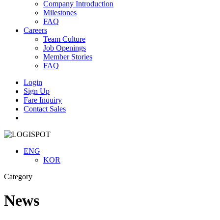
Company Introduction
Milestones
FAQ
Careers
Team Culture
Job Openings
Member Stories
FAQ
Login
Sign Up
Fare Inquiry
Contact Sales
Menu
ENG
KOR
Category
News