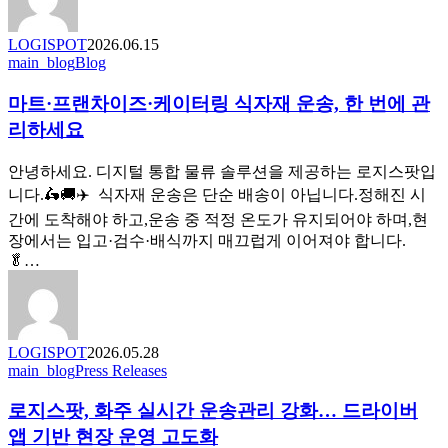
비
으
용
로
이
LOGISPOT
2026.06.15
연
마
main_blog
Blog
‘합
결
트
리
됩
마트·프랜차이즈·케이터링 식자재 운송, 한 번에 관
·
적’으
니
프
로
리하세요
다.
랜
낮
차
아
안녕하세요. 디지털 통합 물류 솔루션을 제공하는 로지스팟입
이
진
니다.🛵🚚✈️ 식자재 운송은 단순 배송이 아닙니다.정해진 시
즈
비
간에 도착해야 하고,운송 중 적정 온도가 유지되어야 하며,현
·
결
장에서는 입고·검수·배식까지 매끄럽게 이어져야 합니다.
케
🥬…
이
터
링
식
자
LOGISPOT
2026.05.28
로
main_blog
Press Releases
재
지
운
로지스팟, 화주 실시간 운송관리 강화… 드라이버
스
송,
팟,
한
앱 기반 현장 운영 고도화