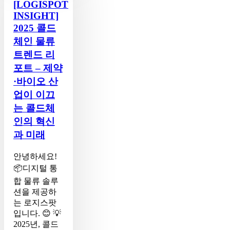
드
[LOGISPOT
체
INSIGHT]
인
2025 콜드
물
체인 물류
류
트렌드 리
트
렌
포트 – 제약
드
·바이오 산
리
업이 이끄
포
는 콜드체
트
–
인의 혁신
제
과 미래
약
·
안녕하세요!
바
📦디지털 통
이
합 물류 솔루
오
션을 제공하
산
는 로지스팟
업
입니다. 😊 💡
이
2025년, 콜드
이