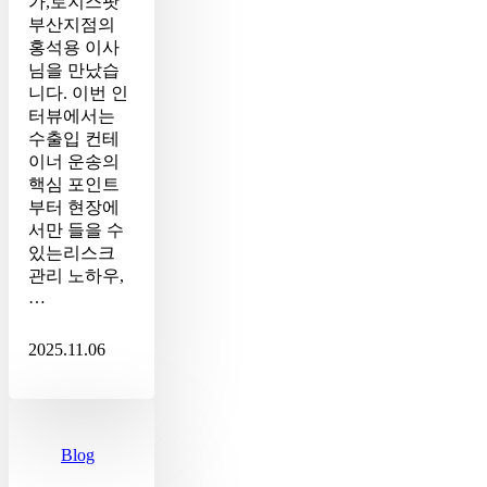
가,로지스팟
팟
부산지점의
부
홍석용 이사
산
님을 만났습
지
니다. 이번 인
점
터뷰에서는
FCL
수출입 컨테
전
이너 운송의
문
핵심 포인트
가
부터 현장에
의
서만 들을 수
심
있는리스크
층
관리 노하우,
Q&A
…
2025.11.06
[LOGISPOT
INSIGHT]
2025
Blog
콜