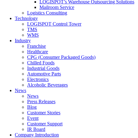
LOGISPOT’s Warehouse Outsourcing Solutions
Mailroom Service
Logistics Consulting
Technology
LOGISPOT Control Tower
TMS
WMS
Industry
Franchise
Healthcare
CPG (Consumer Packaged Goods)
Chilled Foods
Industrial Goods
Automotive Parts
Electronics
Alcoholic Beverages
News
News
Press Releases
Blog
Customer Stories
Event
Customer Support
IR Board
Company Introduction