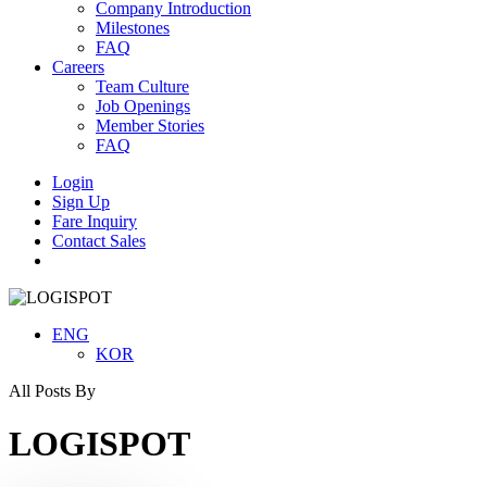
Company Introduction
Milestones
FAQ
Careers
Team Culture
Job Openings
Member Stories
FAQ
Login
Sign Up
Fare Inquiry
Contact Sales
Menu
ENG
KOR
All Posts By
LOGISPOT