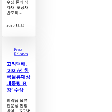
수십 톤의 식
자재, 포장재,
반조리…
2025.11.13
고
려
택
Press
Releases
배,
‘2025
고려택배,
년
한
‘2025년 한
국
국물류대상
물
대통령 표
류
창’ 수상
대
상
의약품 물류
대
전문성 인정
통
받아… KGSP
령