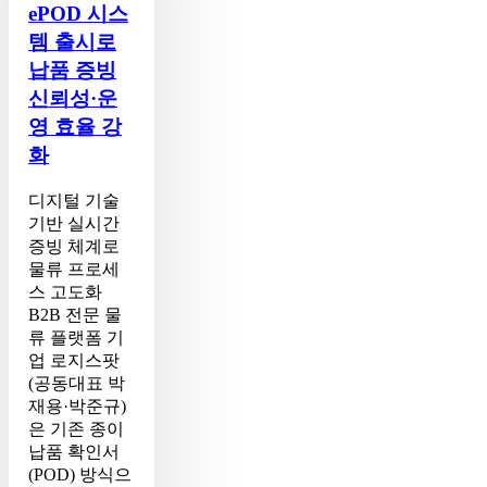
스
ePOD 시스
템
템 출시로
출
납품 증빙
시
신뢰성·운
로
납
영 효율 강
품
화
증
빙
디지털 기술
신
기반 실시간
뢰
증빙 체계로
성
물류 프로세
·
스 고도화
운
B2B 전문 물
영
류 플랫폼 기
효
업 로지스팟
율
(공동대표 박
강
재용·박준규)
화
은 기존 종이
납품 확인서
(POD) 방식으