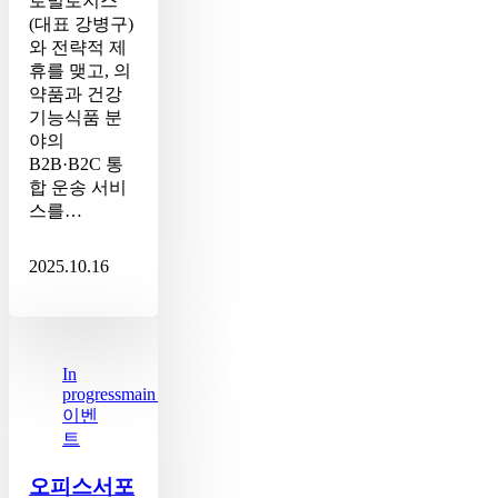
로벌로지스
(대표 강병구)
와 전략적 제
휴를 맺고, 의
약품과 건강
기능식품 분
야의
B2B·B2C 통
합 운송 서비
스를…
2025.10.16
오
피
스
In
progress
main_blog
서
이벤
포
트
터,
로
오피스서포
지