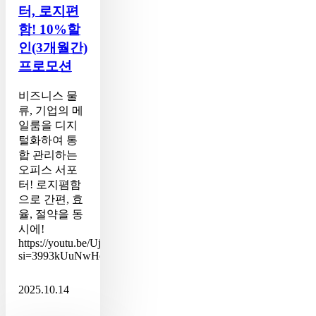
터, 로지편
편
함!
함! 10%할
10%
인(3개월간)
할
프로모션
인
(3
개
비즈니스 물
월
류, 기업의 메
간)
일룸을 디지
프
털화하여 통
로
합 관리하는
모
오피스 서포
션
터! 로지폄함
으로 간편, 효
율, 절약을 동
시에!
https://youtu.be/Uj7x_HIxG9E?
si=3993kUuNwHez5xNv
2025.10.14