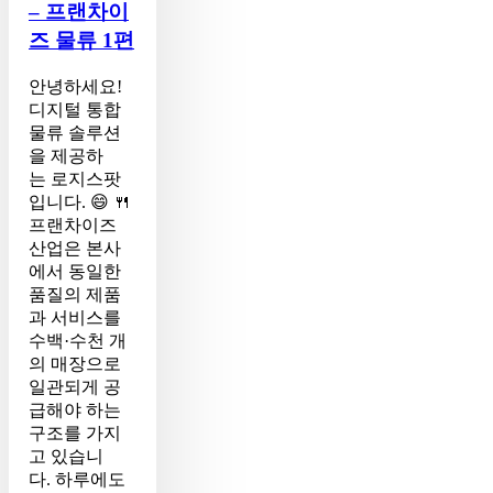
류,
– 프랜차이
왜
즈 물류 1편
3
온
안녕하세요!
도
디지털 통합
대
물류 솔루션
가
을 제공하
중
는 로지스팟
요
입니다. 😄 🍴
한
프랜차이즈
가?
산업은 본사
–
에서 동일한
프
품질의 제품
랜
과 서비스를
차
수백·수천 개
이
의 매장으로
즈
일관되게 공
물
급해야 하는
류
구조를 가지
1
편
고 있습니
다. 하루에도