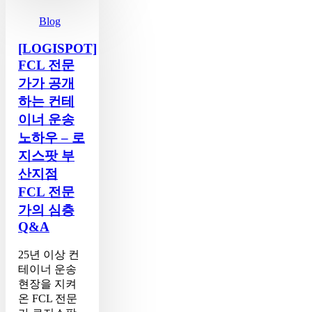
FCL
전
Blog
문
가
[LOGISPOT]
가
FCL 전문
공
가가 공개
개
하는 컨테
하
이너 운송
는
컨
노하우 – 로
테
지스팟 부
이
산지점
너
FCL 전문
운
송
가의 심층
노
Q&A
하
우
25년 이상 컨
–
테이너 운송
로
현장을 지켜
지
온 FCL 전문
스