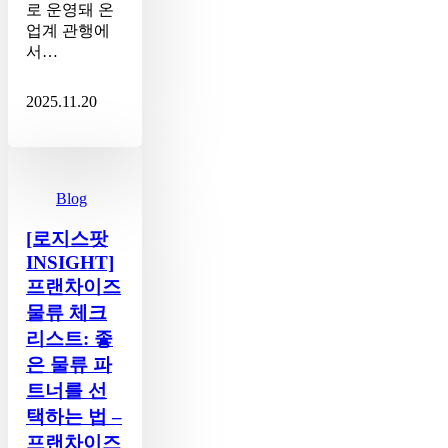
로 운영돼 온
업계 관행에
서…
2025.11.20
[로
지
스
Blog
팟
[로지스팟
INSIGHT]
프
INSIGHT]
랜
프랜차이즈
차
물류 체크
이
리스트: 좋
즈
물
은 물류 파
류
트너를 선
체
택하는 법 –
크
프랜차이즈
리