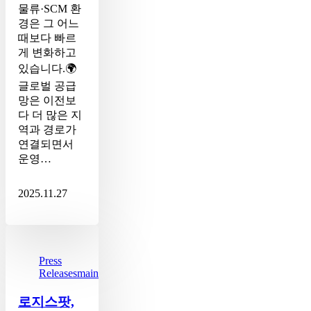
업
물류·SCM 환
적
경은 그 어느
용
때보다 빠르
포
게 변화하고
인
있습니다.🌍
트
글로벌 공급
망은 이전보
다 더 많은 지
역과 경로가
연결되면서
운영…
2025.11.27
로
지
스
Press
Releases
main_blog
팟,
ePOD
로지스팟,
시