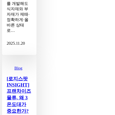
물
를 개발해도
류
식자재와 부
2
자재가 제때·
편
정확하게·올
바른 상태
로…
2025.11.20
[로
지
스
Blog
팟
[로지스팟
INSIGHT]
프
INSIGHT]
랜
프랜차이즈
차
물류, 왜 3
이
온도대가
즈
물
중요한가?