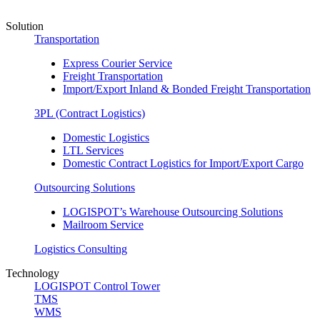
Solution
Transportation
Express Courier Service
Freight Transportation
Import/Export Inland & Bonded Freight Transportation
3PL (Contract Logistics)
Domestic Logistics
LTL Services
Domestic Contract Logistics for Import/Export Cargo
Outsourcing Solutions
LOGISPOT’s Warehouse Outsourcing Solutions
Mailroom Service
Logistics Consulting
Technology
LOGISPOT Control Tower
TMS
WMS