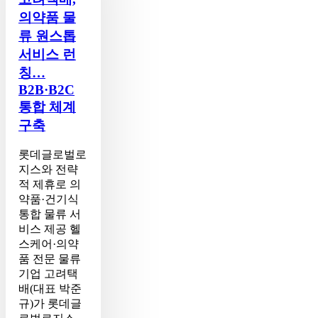
약
의약품 물
품
물
류 원스톱
류
서비스 런
원
칭…
스
B2B·B2C
톱
통합 체계
서
비
구축
스
런
롯데글로벌로
칭…
지스와 전략
B2B·B2C
적 제휴로 의
통
약품·건기식
합
통합 물류 서
체
비스 제공 헬
계
스케어·의약
구
품 전문 물류
축
기업 고려택
배(대표 박준
규)가 롯데글