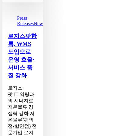
로
지
스
Press
Releases
News
팟
한
로지스팟한
록,
WMS
록, WMS
도
도입으로
입
운영 효율·
으
서비스 품
로
운
질 강화
영
효
로지스
율
팟 IT 역량과
·
의 시너지로
서
저온물류 경
비
쟁력 강화 저
스
온물류(편의
품
점•할인점) 전
질
문기업 로지