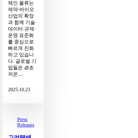
체인 물류는
끄
제약·바이오
는
산업의 확장
콜
과 함께 기술·
드
데이터·규제·
체
운영 표준화
인
를 중심으로
의
빠르게 진화
혁
하고 있습니
신
다. 글로벌 기
과
업들은 🧊초
미
저온…
래
2025.10.23
고
려
택
Press
Releases
배,
의
고려택배,