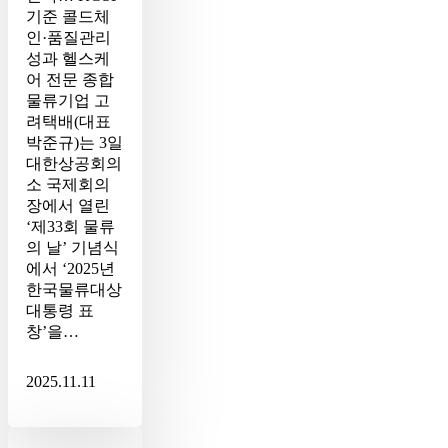
기준 콜드체
표
인·품질관리
창’
성과 헬스케
수
어 전문 종합
상
물류기업 고
려택배(대표
박준규)는 3일
대한상공회의
소 국제회의
장에서 열린
‘제33회 물류
의 날’ 기념식
에서 ‘2025년
한국물류대상
대통령 표
창’을…
2025.11.11
[LOGISPOT]