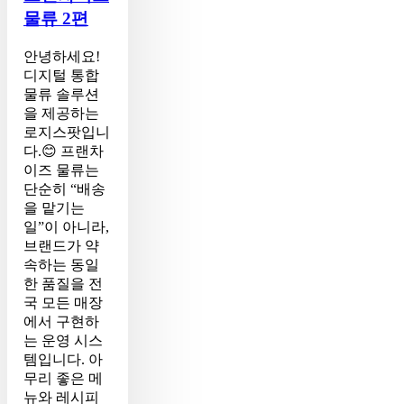
물류 2편
스
트:
좋
안녕하세요!
은
디지털 통합
물
물류 솔루션
류
을 제공하는
파
로지스팟입니
트
다.😊 프랜차
너
이즈 물류는
를
단순히 “배송
선
을 맡기는
택
일”이 아니라,
하
브랜드가 약
는
속하는 동일
법
한 품질을 전
–
국 모든 매장
프
에서 구현하
랜
는 운영 시스
차
템입니다. 아
이
무리 좋은 메
즈
뉴와 레시피