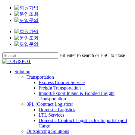
Skip
to
main
content
Hit enter to search or ESC to close
Close
Search
Menu
Solution
Transportation
Express Courier Service
Freight Transportation
Import/Export Inland & Bonded Freight
Transportation
3PL (Contract Logistics)
Domestic Logistics
LTL Services
Domestic Contract Logistics for Import/Export
Cargo
Outsourcing Solutions