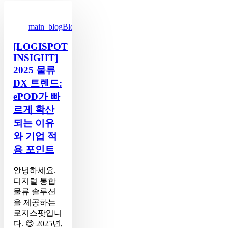
[LOGISPOT
INSIGHT]
2025
main_blog
Blog
물
류
[LOGISPOT
DX
INSIGHT]
트
2025 물류
렌
DX 트렌드:
드:
ePOD
ePOD가 빠
가
르게 확산
빠
되는 이유
르
와 기업 적
게
확
용 포인트
산
되
안녕하세요.
는
디지털 통합
이
물류 솔루션
유
을 제공하는
와
로지스팟입니
기
다. 😊 2025년,