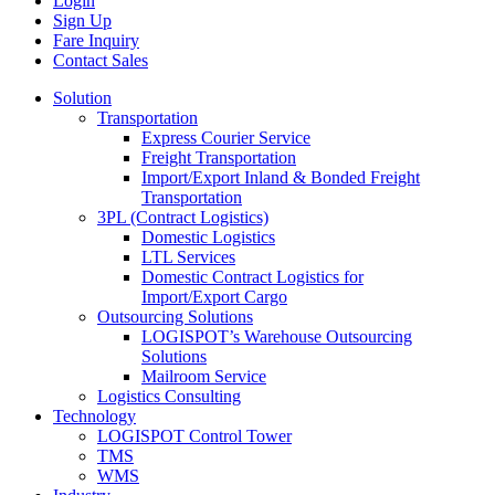
Login
Sign Up
Fare Inquiry
Contact Sales
Solution
Transportation
Express Courier Service
Freight Transportation
Import/Export Inland & Bonded Freight
Transportation
3PL (Contract Logistics)
Domestic Logistics
LTL Services
Domestic Contract Logistics for
Import/Export Cargo
Outsourcing Solutions
LOGISPOT’s Warehouse Outsourcing
Solutions
Mailroom Service
Logistics Consulting
Technology
LOGISPOT Control Tower
TMS
WMS