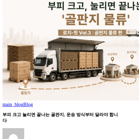
솔
트
루
리
션
포
트
main_blog
Blog
부
피
부피 크고 눌리면 끝나는 골판지, 운송 방식부터 달라야 합니
크
다
고
눌
리