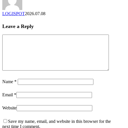
면
끝
LOGISPOT
2026.07.08
나
는
Leave a Reply
골
판
지,
운
송
방
식
부
터
Name
*
달
라
야
Email
*
합
니
Website
다
Save my name, email, and website in this browser for the
next time I comment.