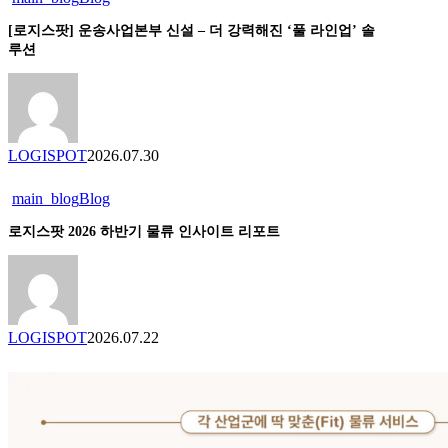
지
[로지스팟] 운송사업본부 신설 – 더 강력해진 ‘풀 라인업’ 솔
스
루션
팟]
운
송
사
업
LOGISPOT
2026.07.30
본
부
main_blog
Blog
로
신
지
설
로지스팟 2026 하반기 물류 인사이트 리포트
스
–
팟
더
2026
강
하
력
반
해
LOGISPOT
2026.07.22
기
진
물
‘풀
류
라
인
인
사
업’
이