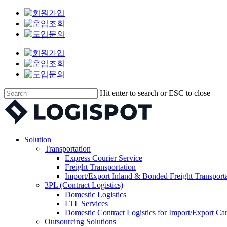
Skip
to
main
content
Hit enter to search or ESC to close
Close
Search
Menu
Solution
Transportation
Express Courier Service
Freight Transportation
Import/Export Inland & Bonded Freight Transport
3PL (Contract Logistics)
Domestic Logistics
LTL Services
Domestic Contract Logistics for Import/Export Ca
Outsourcing Solutions