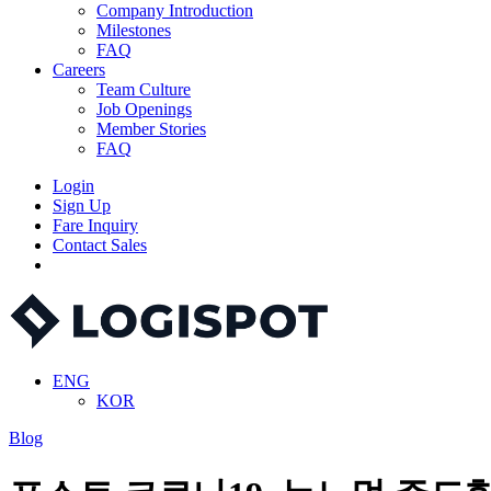
Company Introduction
Milestones
FAQ
Careers
Team Culture
Job Openings
Member Stories
FAQ
Login
Sign Up
Fare Inquiry
Contact Sales
Menu
ENG
KOR
Blog