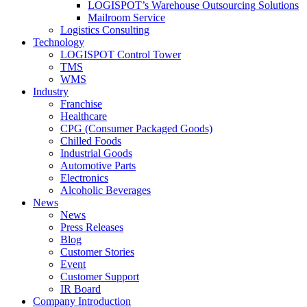
LOGISPOT’s Warehouse Outsourcing Solutions
Mailroom Service
Logistics Consulting
Technology
LOGISPOT Control Tower
TMS
WMS
Industry
Franchise
Healthcare
CPG (Consumer Packaged Goods)
Chilled Foods
Industrial Goods
Automotive Parts
Electronics
Alcoholic Beverages
News
News
Press Releases
Blog
Customer Stories
Event
Customer Support
IR Board
Company Introduction