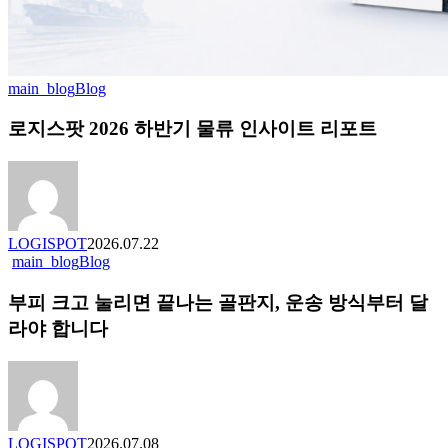
main_blog
Blog
로
지
로지스팟 2026 하반기 물류 인사이트 리포트
스
팟
2026
하
반
기
LOGISPOT
2026.07.22
물
main_blog
Blog
부
류
피
인
부피 크고 눌리면 끝나는 골판지, 운송 방식부터 달
크
사
고
라야 합니다
이
눌
트
리
리
면
포
끝
트
나
LOGISPOT
2026.07.08