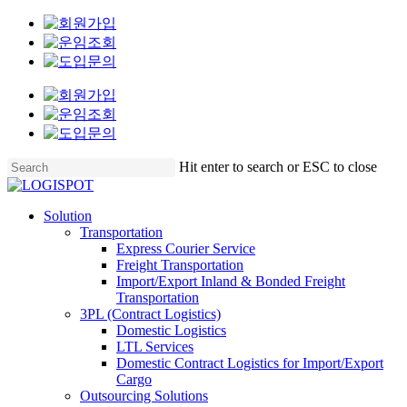
Skip
Clo
to
Me
main
content
Hit enter to search or ESC to close
Close
Search
Menu
Solution
Transportation
Express Courier Service
Freight Transportation
Import/Export Inland & Bonded Freight
Transportation
3PL (Contract Logistics)
Domestic Logistics
LTL Services
Domestic Contract Logistics for Import/Export
Cargo
Outsourcing Solutions