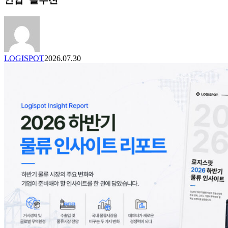
운
송
사
업
본
LOGISPOT
2026.07.30
부
신
설
–
더
강
력
해
진
‘풀
라
인
업’
솔
루
션