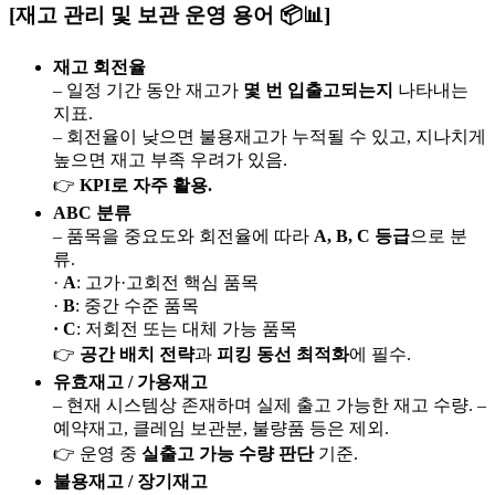
[재고 관리 및 보관 운영 용어
📦
📊
]
재고 회전율
– 일정 기간 동안 재고가
몇 번 입출고되는지
나타내는
지표.
– 회전율이 낮으면 불용재고가 누적될 수 있고, 지나치게
높으면 재고 부족 우려가 있음.
👉
KPI로 자주 활용.
ABC 분류
– 품목을 중요도와 회전율에 따라
A, B, C 등급
으로 분
류.
·
A
: 고가·고회전 핵심 품목
·
B
: 중간 수준 품목
· C
: 저회전 또는 대체 가능 품목
👉
공간 배치 전략
과
피킹 동선 최적화
에 필수.
유효재고 / 가용재고
– 현재 시스템상 존재하며 실제 출고 가능한 재고 수량. –
예약재고, 클레임 보관분, 불량품 등은 제외.
👉 운영 중
실출고 가능 수량 판단
기준.
불용재고 / 장기재고