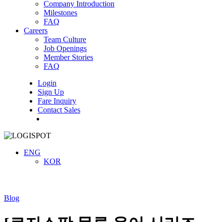
Company Introduction
Milestones
FAQ
Careers
Team Culture
Job Openings
Member Stories
FAQ
Login
Sign Up
Fare Inquiry
Contact Sales
Menu
ENG
KOR
Blog