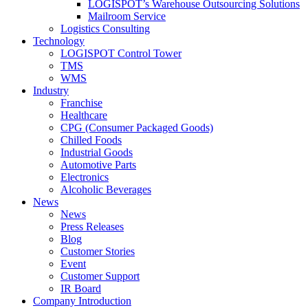
LOGISPOT’s Warehouse Outsourcing Solutions
Mailroom Service
Logistics Consulting
Technology
LOGISPOT Control Tower
TMS
WMS
Industry
Franchise
Healthcare
CPG (Consumer Packaged Goods)
Chilled Foods
Industrial Goods
Automotive Parts
Electronics
Alcoholic Beverages
News
News
Press Releases
Blog
Customer Stories
Event
Customer Support
IR Board
Company Introduction