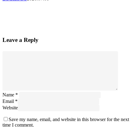
는
골
판
지,
운
송
Leave a Reply
방
식
부
터
달
라
야
합
니
Name
*
다
Email
*
Website
Save my name, email, and website in this browser for the next
time I comment.