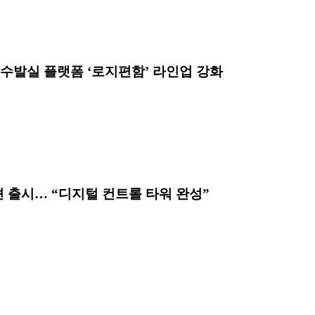
서수발실 플랫폼 ‘로지편함’ 라인업 강화
션 출시… “디지털 컨트롤 타워 완성”