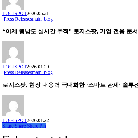
실
시
LOGISPOT
2026.05.21
간
Press Releases
main_blog
“이
운
제
송
“이제 행낭도 실시간 추적” 로지스팟, 기업 전용 문
행
관
낭
리
도
강
실
화…
시
드
간
LOGISPOT
2026.01.29
라
추
Press Releases
main_blog
로
이
적”
지
버
로
로지스팟, 현장 대응력 극대화한 ‘스마트 관제’ 솔루
스
앱
지
팟, 현
기
스
장
반
팟,
대
현
기
응
장
업
력
LOGISPOT
2026.01.22
운
전
극
Share
Share
Share
Pin
영
용
대
고
문
화