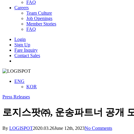
FAQ
Careers
Team Culture
Job Openings
Member Stories
FAQ
Login
Sign Up
Fare Inquiry
Contact Sales
Menu
ENG
KOR
Press Releases
로지스팟㈜, 운송파트너 공개 
By
LOGISPOT
2020.03.26
June 12th, 2023
No Comments