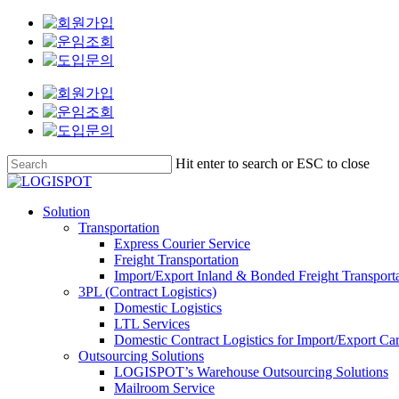
Skip
to
main
content
Hit enter to search or ESC to close
Close
Search
Menu
Solution
Transportation
Express Courier Service
Freight Transportation
Import/Export Inland & Bonded Freight Transport
3PL (Contract Logistics)
Domestic Logistics
LTL Services
Domestic Contract Logistics for Import/Export Ca
Outsourcing Solutions
LOGISPOT’s Warehouse Outsourcing Solutions
Mailroom Service