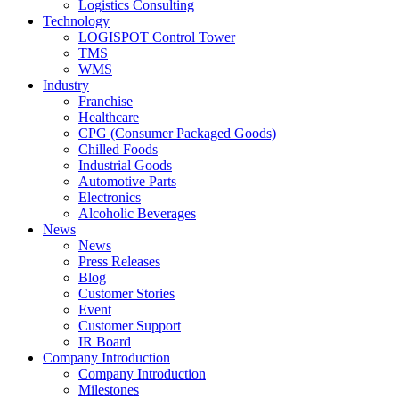
Logistics Consulting
Technology
LOGISPOT Control Tower
TMS
WMS
Industry
Franchise
Healthcare
CPG (Consumer Packaged Goods)
Chilled Foods
Industrial Goods
Automotive Parts
Electronics
Alcoholic Beverages
News
News
Press Releases
Blog
Customer Stories
Event
Customer Support
IR Board
Company Introduction
Company Introduction
Milestones