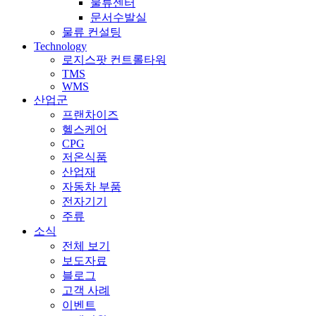
물류센터
문서수발실
물류 컨설팅
Technology
로지스팟 컨트롤타워
TMS
WMS
산업군
프랜차이즈
헬스케어
CPG
저온식품
산업재
자동차 부품
전자기기
주류
소식
전체 보기
보도자료
블로그
고객 사례
이벤트