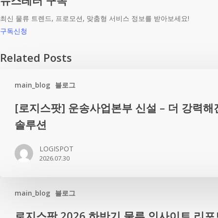
뉴스레터 구독
최신 물류 트렌드, 프로모션, 맞춤형 서비스 정보를 받아보세요!
구독신청
Related Posts
main_blog
블로그
[로
[로지스팟] 운송사업본부 신설 – 더 강력해진
지
솔루션
스
팟]
LOGISPOT
운
2026.07.30
송
사
업
main_blog
블로그
본
로
로지스팟 2026 하반기 물류 인사이트 리포
부