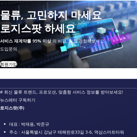
판
지,
물류, 고민하지 마세요
운
로지스팟 하세요
송
방
서비스 재계약률 95% 이상
의 비결, 직접 경험해보세요.
식
도입문의
부
터
회원가입
달
라
야
합
# 최신 물류 트렌드, 프로모션, 맞춤형 서비스 정보를 받아보세요!
니
뉴스레터 구독하기
다
로지스팟(주)
대표 : 박재용, 박준규
주소 : 서울특별시 강남구 테헤란로33길 3-6, 역삼스마트타워