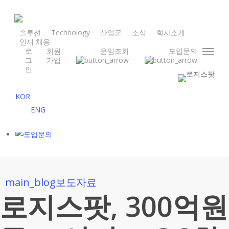
Skip
to
main
솔루션
Technology
산업군
소식
회사소개
인재 채용
content
로
회원
운임조회
도입문의
Menu
그
가입
인
KOR
ENG
main_blog
보도자료
로지스팟, 300억원