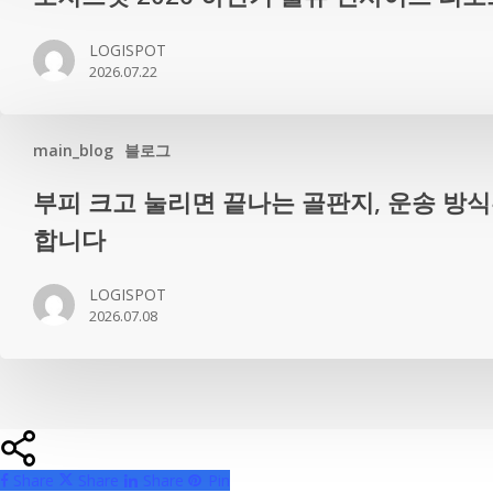
지
신
스
설
LOGISPOT
팟
2026.07.22
–
2026
더
하
강
반
main_blog
블로그
력
기
부
해
부피 크고 눌리면 끝나는 골판지, 운송 방
물
피
진
합니다
류
크
‘풀
인
고
라
사
LOGISPOT
눌
인
2026.07.08
이
리
업’
트
면
솔
리
끝
루
포
나
션
트
는
골
Share
Share
Share
Pin