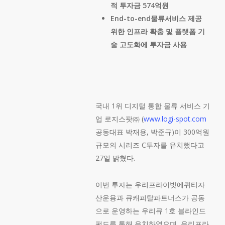
적
투자금
574
억원
End-to-end
물류서비스
제공
위한
인프라
확충
및
플랫폼
기
술
고도화에
투자금
사용
국내 1위 디지털 통합 물류 서비스 기
업 로지스팟㈜ (
www.logi-spot.com
공동대표 박재용, 박준규)이 300억원
규모의 시리즈 C투자를 유치했다고
27일 밝혔다.
이번 투자는 우리프라이빗에퀴티자
산운용과 큐캐피탈파트너스가 공동
으로 운영하는 우리큐 1호 블라인드
펀드를 통해 유치하였으며, 우리프라