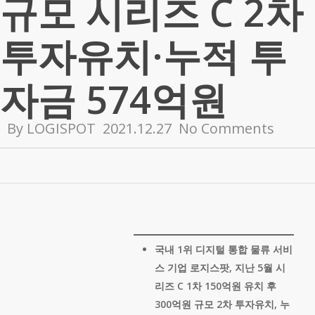
규모 시리즈 C 2차
투자유치 ·누적 투
자금 574억원
By
LOGISPOT
2021.12.27
No Comments
국내
1
위
디지털
통합
물류
서비
스
기업
로지스팟
,
지난
5
월
시
리즈
C 1
차
150
억원
유치
후
300
억원
규모
2
차
투자유치
,
누